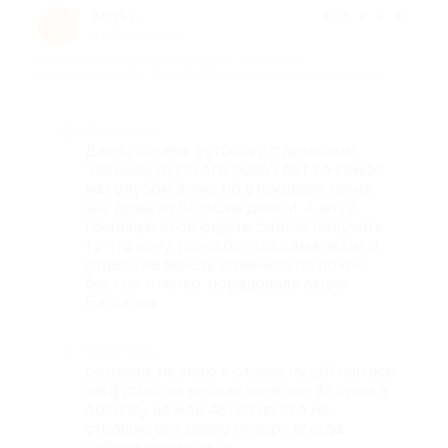
keyt r.
★
★
★
★
★
k
4 месяца назад
про Печать на футболках с одной стороны от
фотолаборатории «Фoto Prosto» (375 руб. вместо 750 руб.)
Достоинства
Давно хотела футболку с дизайном
"легенды русского рока"( вот то самое
на голубом фоне ,но в продаже таких
нет даже за большие деньги. А вот с
помощью этой фирмы смогла получить
то что хочу. разработала сама эскиз и
отдала на печать. отвечали по почте
быстро и четко. порадовали акции
Биглиона
Недостатки
размеры. не знаю я отьела пузо)) или все
же футболки мелкие женские 52 прям в
облипку на мой 48-50.но это не
страшно.все равно поверх всегда
рубашка или кофта.