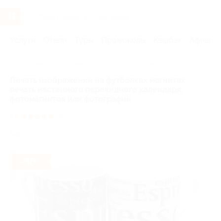
Услуги
Отели
Туры
Промокоды
Кэшбэк
Афиша 
Главная
Услуги
Товары по купонам
Сувенирная продукц
Печать изображений на футболках магнитах,
печать настенного перекидного календаря,
фотомагнитов или фотографий
4.8
(3)
РФ
- 50%