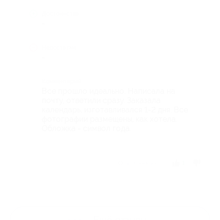
Достоинства
-
Недостатки
-
Комментарий
Все прошло идеально. Написала на
почту, ответили сразу. Заказала
календарь, изготавливался 1-2 дня. Все
фотографии размещены, как хотела.
Обложка - символ года.
Отзыв полезен?
1
Ещё
отзывы