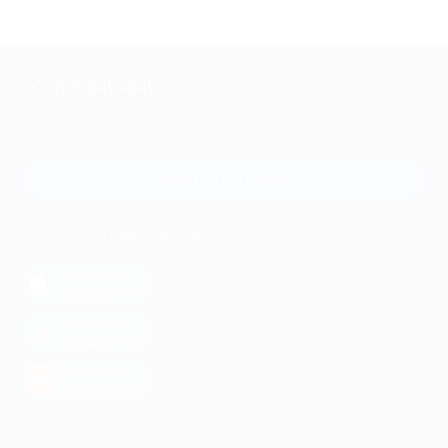
+7 495 649-649-1
Для звонка из Москвы
и регионов России
Связаться с нами
МОБИЛЬНОЕ ПРИЛОЖЕНИЕ
загрузить в
App Store
загрузить в
Google Play
загрузить в
AppGallery