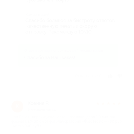
Комментарий
Спасибо большое за быстроту ответов
,качественную печать и скорую
отправку. Рекомендую 10\10
Ответ партнера опубликован 4 месяца назад
Спасибо за Ваш заказ!
Отзыв полезен?
Ксения Р.
★
★
★
★
★
К
8 месяцев назад
про Печать перекидного настенного календаря (13 листов)
формата 20×30 см от фотолаборатории «Фoto Prosto» (450 руб.
вместо 900 руб.)