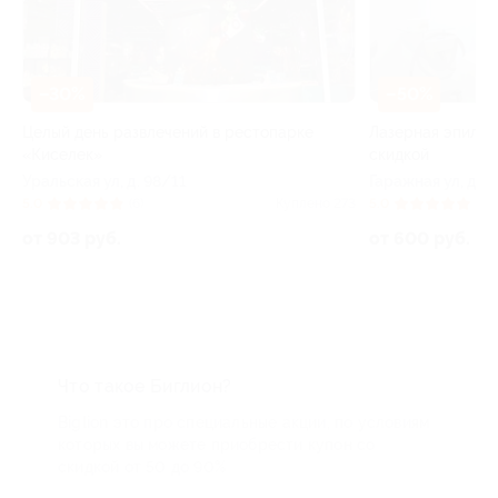
–60%
–50%
Комплексная
Лазерная эпиляция в клинике NovoLaser со
автомобиля 
скидкой
Селезнева ул,
Гаражная ул, д. 87
5.0
но 273
5.0
(3)
Куплено 9
от 600 руб
от 600 руб.
Что такое Биглион?
Biglion это про специальные акции, по условиям
которых вы можете приобрести купон со
скидкой от 50 до 90%