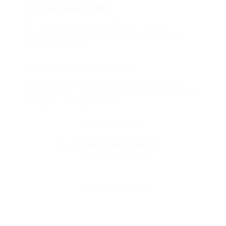
Откуда такие скидки?
Мы непосредственно работаем с каждым
партнером и договариваемся с ним о лучших
условиях для вас
Смогу ли я вернуть купон?
Если что-то случится, мы обязательно вернем
вам деньги. Мы работаем только с проверенными
и надежными партнерами
Остались вопросы?
+7 (495) 649-649-1
Горячая линия Биглиона
Перейти в FAQ