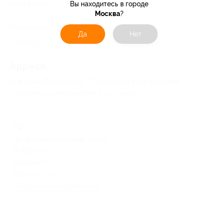
почту
support@fotoprosto. com
.
Вы находитесь в городе
Москва
?
Посмотреть
информацию о доставке
.
Да
Нет
Свернуть
Адресa
Все акции
Фoto Prosto
Перейти на сайт партнера
Юридическая информация о партнёре
РФ
по предварительному заказу
8-800-600-07-79 (звонок по
России бесплатный), +7 (906)
652-58-91 (MAX)
Показать номер телефона