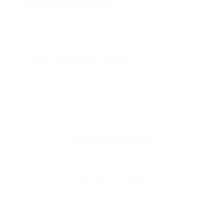
Откуда такие скидки?
Мы непосредственно работаем с каждым
партнером и договариваемся с ним о лучших
условиях для вас
Смогу ли я вернуть купон?
Если что-то случится, мы обязательно вернем
вам деньги. Мы работаем только с проверенными
и надежными партнерами
Остались вопросы?
+7 (495) 649-649-1
Горячая линия Биглиона
Перейти в FAQ