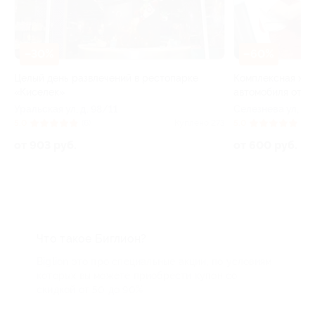
–30%
–60%
Целый день развлечений в рестопарке
Комплексная хим
«Киселек»
автомобиля от м
Уральская ул, д. 98/11
Селезнева ул, д. 
62
5.0
(6)
Куплено 273
5.0
(4)
от 903 руб.
от 600 руб.
Что такое Биглион?
Biglion это про специальные акции, по условиям
которых вы можете приобрести купон со
скидкой от 50 до 90%