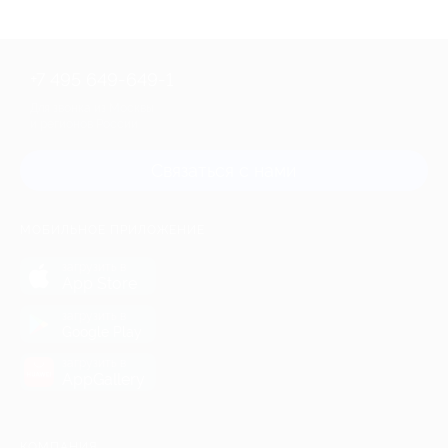
+7 495 649-649-1
Для звонка из Москвы
и регионов России
Связаться с нами
МОБИЛЬНОЕ ПРИЛОЖЕНИЕ
загрузить в
App Store
загрузить в
Google Play
загрузить в
AppGallery
КОМПАНИЯ