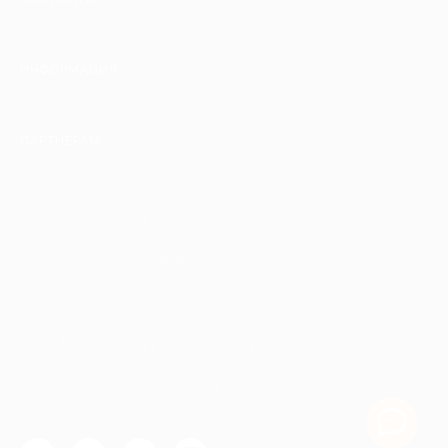
ИНФОРМАЦИЯ
ПАРТНЕРАМ
© 2010-2026 BIGLION
Обработка персональных данных
Пользовательское соглашение
Публичная оферта
Гарантия, поддержка
24 часа и возврат средств
Перейти на полную версию сайта