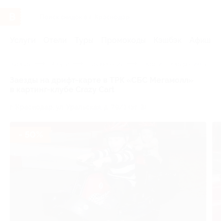
Услуги
Отели
Туры
Промокоды
Кэшбэк
Афиша 
Главная
Услуги
Развлечения
-Картинг, квадроциклы, пит
Заезды на дрифт-карте в ТРК «СБС Мегамолл»
в картинг-клубе Crazy Cart
г. Краснодар, ул. Уральская, д. 79/1 (эт. 3)
- 50%