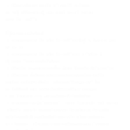
— проведение краткого инструктажа
по управлению дрифт-картом и технике
безопасности.
Прочие условия:
— к заездам допускаются дети и взрослые весом
до 80 кг;
— к заездам допускаются дети от 3 лет под
присмотром родителей;
— при посещении необходимо предъявить купон;
— при несоблюдении техники безопасности
на прокатном карте администрация клуба
оставляет за собой право снять с заезда
участника, который нарушил правила;
— к заезду не допускаются участники в состоянии
алкогольного, наркотического или иного вида
опьянения, в неадекватном или агрессивном
состоянии, а также лица, нарушающие порядок