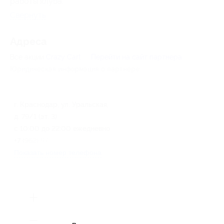
работы клуба.
Свернуть
Адресa
Все акции
Crazy Cart
Перейти на сайт партнера
Юридическая информация о партнёре
г. Краснодар, ул. Уральская,
д. 79/1 (эт. 3)
с 10:00 до 22:00 ежедневно
+7 (962) 870-80-66
Показать номер телефона