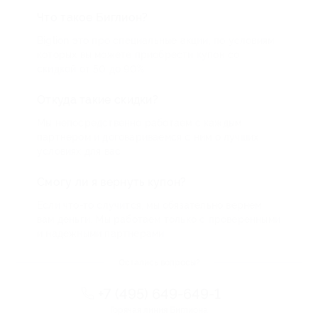
Что такое Биглион?
Biglion это про специальные акции, по условиям
которых вы можете приобрести купон со
скидкой от 50 до 90%
Откуда такие скидки?
Мы непосредственно работаем с каждым
партнером и договариваемся с ним о лучших
условиях для вас
Смогу ли я вернуть купон?
Если что-то случится, мы обязательно вернем
вам деньги. Мы работаем только с проверенными
и надежными партнерами
Остались вопросы?
+7 (495) 649-649-1
Горячая линия Биглиона