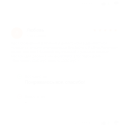
Отзыв полезен?
3
Любовь
★
★
★
★
★
Л
6 лет назад
про Проживание в течение 2 дней/1 ночи в двухместном
номере категории экономкласса для двоих с 2 односпальными
кроватями или 1 большой двуспальной с дополнительным
местом (для ребенка или взрослого) в гостевом доме
«Виктория» (910 руб. вместо 1300 руб.)
Достоинства
Понравилось все, спасибо!
Недостатки
-
Отзыв полезен?
2