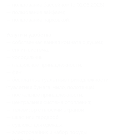
— пользование бассейном (с 01.06.2026);
— пользование вайфаем;
— пользование парковкой.
Услуги и удобства:
— собственная ванная комната с душем;
— сплит-система;
— холодильник;
— гладильные принадлежности;
— фен;
— бесплатные туалетные принадлежности
(туалетная бумага, мыло, полотенца);
— постельные принадлежности;
— центральная система отопления;
— телевизор с плоским экраном;
— шкаф или гардероб;
— сушилка для одежды;
— электрочайник и набор посуды;
— парковка;