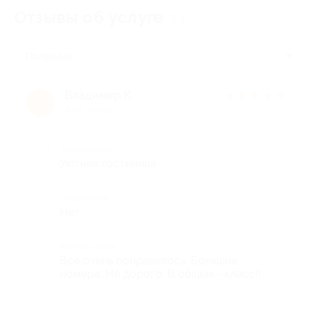
Отзывы об услуге
11
Полезные
Владимир К.
★
★
★
★
★
В
6 лет назад
Достоинства
Уютная гостиница
Недостатки
Нет
Комментарий
Все очень понравилось. Большие
номера. Не дорого. В общем - класс!!