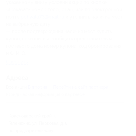
указанному внизу условий акции по кнопке
«Показать номер телефона», или по электронной
почте
pohvala73@mail.ru
и уточнить наличие мест
на выбранную дату;
— после подтверждения наличия мест купить
купон, позвонить и сообщить представителям
гостевого дома номер купона
, код бронирования
и Ф. И. О.
Свернуть
Адресa
Все акции
Виктория
Перейти на сайт партнера
Юридическая информация о партнёре
Краснодарский край, г.
Геленджик, ул. Парковая, д. 8
по предварительному