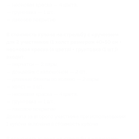
— неоновая краска — 4 цвета;
— грунтовка — 1 шт.;
— лаковое покрытие.
В стоимость купона на стрельбу с кручением
для 2 участников (1 холст размером 40×50 см +
неоновая краска (4 цвета) + грунтовка (1 шт.))
входит:
— перчатки — 2 пары;
— дождевик с капюшоном — 2 шт.;
— длинные бахилы по колено — 2 пары;
— холст — 1 шт.;
— неоновая краска — 4 цвета;
— грунтовка — 1 шт.;
— лаковое покрытие.
Доплата за второго участника при использовании
1 купона включена в стоимость купона.
В стоимость купона на стрельбу с кручением