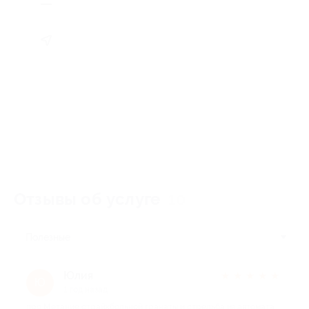
Отзывы об услуге
10
Полезные
Юлия
★
★
★
★
★
Ю
1 год назад
про Метание страйкбольной гранаты и стрельба из автомата,