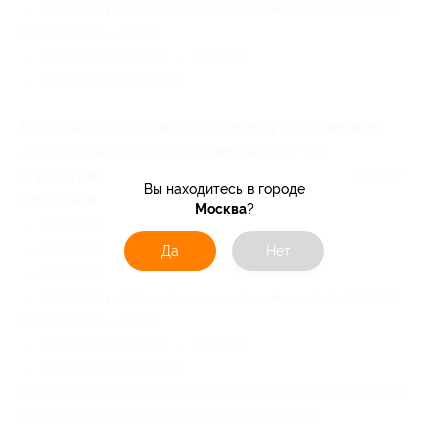
— фигурка размером 22 или 33 см (в зависимости
от купона) — 1 шт.;
— неоновая краска — 4 цвета;
— лаковое покрытие.
В стоимость купона на стрельбу с кручением
«Флюид Bear» (роспись медведей) для
2 участников (1 фигурка размером 22 или 33 см +
Вы находитесь в городе
неоновая краска (4 цвета)) входит:
Москва
?
— перчатки — 2 пары;
— дождевик с капюшоном — 2 шт.;
Да
Нет
— длинные бахилы по колено — 2 пары;
— фигурка размером 22 или 33 см (в зависимости
от купона) — 1 шт.;
— неоновая краска — 4 цвета;
— лаковое покрытие.
Доплата за второго участника при использовании
1 купона включена в стоимость купона.