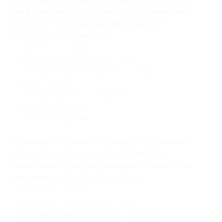
для 2 участников (2 разных холста размером
40×50 см + неоновая краска (8 цветов) +
грунтовка (2 шт.)) входит:
— перчатки — 2 пары;
— дождевик с капюшоном — 2 шт.;
— длинные бахилы по колено — 2 пары;
— холст — 2 шт.;
— неоновая краска — 8 цветов;
— грунтовка — 2 шт.;
— лаковое покрытие.
В стоимость купона на стрельбу с кручением
«Флюид Bear» (роспись медведей) для
1 участника (1 фигурка размером 22 или 33 см +
неоновая краска (4 цвета)) входит:
— перчатки — 1 пара;
— дождевик с капюшоном — 1 шт.;
— длинные бахилы по колено — 2 пары;