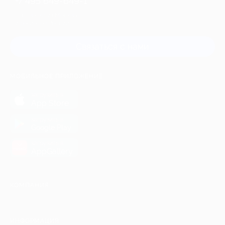
+7 495 649-649-1
Для звонка из Москвы
и регионов России
Связаться с нами
МОБИЛЬНОЕ ПРИЛОЖЕНИЕ
загрузить в
App Store
загрузить в
Google Play
загрузить в
AppGallery
КОМПАНИЯ
ИНФОРМАЦИЯ