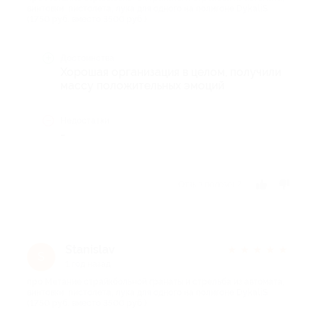
винтовки, пистолета, лука для одного на полигоне DykaliS
(1750 руб. вместо 3500 руб.)
Достоинства
Хорошая организация в целом, получили
массу положительных эмоций
Недостатки
-
Отзыв полезен?
Stanislav
★
★
★
★
★
S
1 год назад
про Метание страйкбольной гранаты и стрельба из автомата,
винтовки, пистолета, лука для одного на полигоне DykaliS
(1750 руб. вместо 3500 руб.)