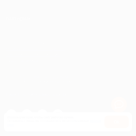
ПАРТНЕРАМ
© 2010-2026 BIGLION
Обработка персональных данных
Пользовательское соглашение
Публичная оферта
Гарантия, поддержка
24 часа и возврат средств
Перейти на полную версию сайта
Используем куки, чтобы сайт работал лучше.
Оставаясь с нами, вы соглашаетесь на использование
файлов
Оk
куки.