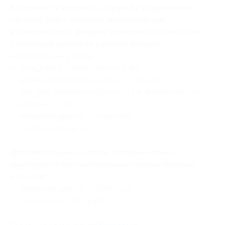
В стоимость купона на стрельбу с кручением
«Флюид Bear» (роспись медведей) для
2 участников (2 фигурки размером 22 или 33 см
+ неоновая краска (8 цветов)) входит:
— перчатки — 2 пары;
— дождевик с капюшоном — 2 шт.;
— длинные бахилы по колено — 2 пары;
— фигурка размером 22 или 33 см (в зависимости
от купона) — 2 шт.;
— неоновая краска — 8 цветов;
— лаковое покрытие.
Дополнительные услуги, которые можно
приобрести при необходимости (при покупке
купонов):
— неоновая краска — 1000 руб.;
— грунтовка — 200 руб.
Посмотреть группу «
ВКонтакте
».