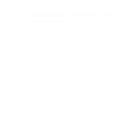
Достоинства
Отношение к гостям просто бомба, как
к друзьям пришёл.
Недостатки
-
Отзыв полезен?
Ещё
отзывы
Оставить отзыв