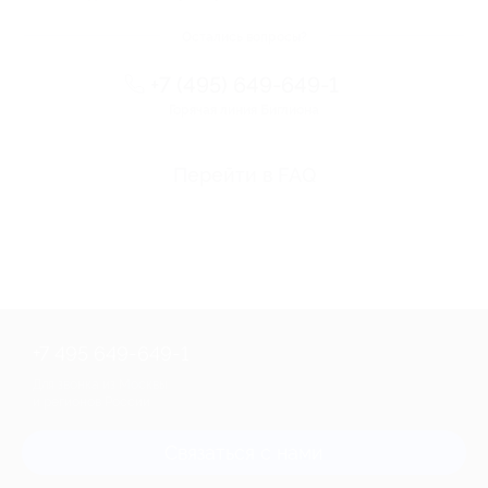
Остались вопросы?
+7 (495) 649-649-1
Горячая линия Биглиона
Перейти в FAQ
+7 495 649-649-1
Для звонка из Москвы
и регионов России
Связаться с нами