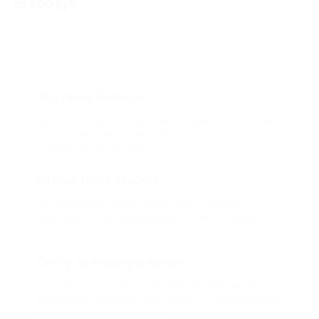
от 600 руб.
Что такое Биглион?
Biglion это про специальные акции, по условиям
которых вы можете приобрести купон со
скидкой от 50 до 90%
Откуда такие скидки?
Мы непосредственно работаем с каждым
партнером и договариваемся с ним о лучших
условиях для вас
Смогу ли я вернуть купон?
Если что-то случится, мы обязательно вернем
вам деньги. Мы работаем только с проверенными
и надежными партнерами