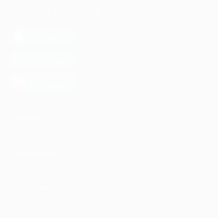
МОБИЛЬНОЕ ПРИЛОЖЕНИЕ
загрузить в
App Store
загрузить в
Google Play
загрузить в
AppGallery
КОМПАНИЯ
ИНФОРМАЦИЯ
ПАРТНЕРАМ