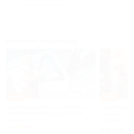
ответит на любой ваш вопрос
Вам может понравиться
–60%
–50%
Комплексная химчистка или полировка
Посещение аква
автомобиля от мастера Артура Сенни
г. Сочи, пос. Эст
Селезнева ул, д. 193
Карусель ул, д. 3
4.4
(16)
73
5.0
(4)
Куплено 1
от 195 руб.