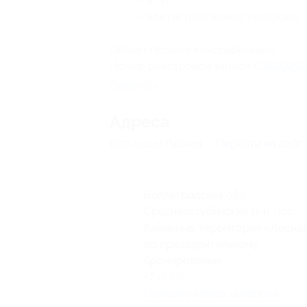
— Ф. И. О.;
— контактный номер телефона.
Объект прошел классификацию.
Номер реестровой записи:
С3420250
Свернуть
Адресa
Все акции
Лесная
Перейти на сайт
Волгоградская обл.,
Среднеахтубинский р-н, пос.
Калинина, территория «Лесна
по предварительному
бронированию
+7 (937) 722-33-22
Показать номер телефона