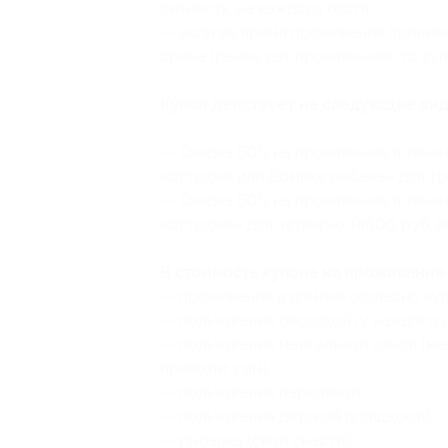
личность, на каждого гостя;
— если во время проживания приним
срока (ранее дат проживания), то ку
Купон действует на следующие вид
— Скидка 50% на проживание в течен
коттедже или Домике рыбака» для тро
— Скидка 50% на проживание в течен
коттедже» для четверых (4600 руб. в
В стоимость купона на проживание 
— проживание в домике согласно ку
— пользование беседкой (у каждого д
— пользование мангальной зоной (ман
привозит сам);
— пользование парковкой;
— пользование детской площадкой;
— рыбалка (свои снасти);