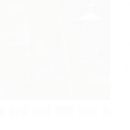
Экон
2
А
Поде
3 из 9