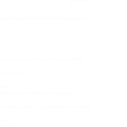
можно приобрести при необходимости:
26 (можно заказать комплексное меню).
 — в 12:00.
имо:
нить наличие свободного домика
нировать домик, сообщив администратору:
ания
;