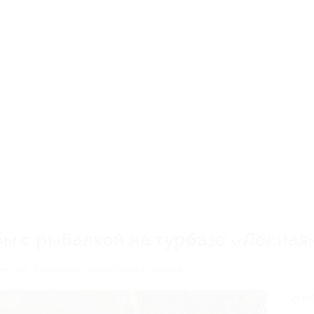
бы с рыбалкой на турбазе «Лесная
-н, пос. Калинина, территория «Лесная»
от 