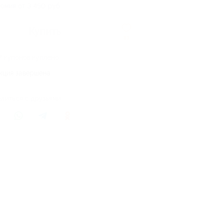
омия от 3 450 руб.
Купить
83
7 купонов куплено
кция завершена
литься с друзьями