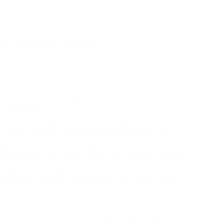
ии
Адреса
Отзывы
 уточнить по телефону, указанному внизу
ть телефон»;
н и забронировал дом, но не явился в указанное
и своих планов и отмене брони не менее чем
 (администрация базы отдыха),
Правительства РФ № 1853 от 18.11.2020, вправе
кции плату за простой дома в размере
 случае отказа от получения услуги по купону
в, уплаченных за купон, обязан обращаться
 купон, а также документ, удостоверяющий