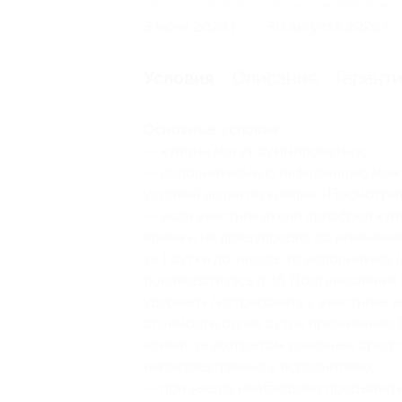
Начало действия
Окончание действия
3 июня 2026 г.
30 августа 2026 г.
Описание
Гарант
Условия
Основные условия:
— купоны могут суммироваться;
— дополнительную информацию можно
условий акции по кнопке «Посмотре
— если участник акции приобрел купо
время и не предупредил об изменени
за 1 сутки до заезда, то исполнитель
руководствуясь п. 16 Постановления 
удержать/истребовать у участника а
стоимости одних суток проживания. В
клиент за возвратом денежных средст
непосредственно к исполнителю;
— при заезде необходимо предъявить