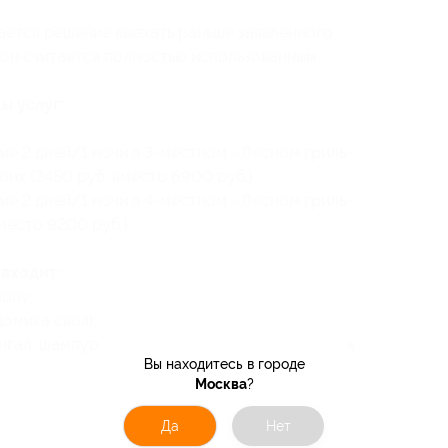
ается решение выехать раньше заявленного
пон считается полностью использованным.
ы услуг:
ие 2 дней/1 ночи в 3-местном «Лесном гриль-
их (3450 руб. вместо 6900 руб.)
ие 2 дней/1 ночи в 4-местном «Лесном гриль-
место 9200 руб.)
входит:
пону;
омика своя);
гал, шампура и решетку, уголь и розжиг гость
Вы находитесь в городе
Москва
?
Да
Нет