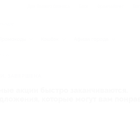
Для Вашего бизнеса
Блог
Франчайзинг
Воп
Промокоды
Кэшбэк
Афиша города
оград
И, ЗАВЕРШЕНА.
ные акции быстро заканчиваются.
редложения, которые могут вам понра