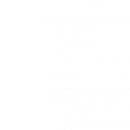
— футбольное и волейбольное поле.
Дополнительные услуги, которые 
— прокат катамаранов;
— прокат снастей;
— прокат лодок
— настольный теннис;
— бадминтон;
— столовая будет открыта с 01.07.20
Расчетный час:
заезд — в 15:00, выезд
Для бронирования номера необход
— перед приобретением купона уточ
на интересующую дату по телефону;
— после приобретения купона забро
— время заезда;
— номер купона
и код брониров