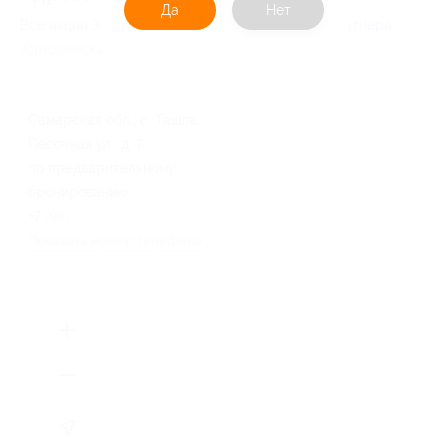
Да
Нет
Все акции
Золотая рыбка
Перейти на сайт партнера
Юридическая информация о партнёре
Самарская обл., с. Ташла,
Песочная ул., д. 7
по предварительному
бронированию
+7 (937) 213-28-25
Показать номер телефона