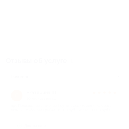
Отзывы об услуге
1
Полезные
Екатерина Ш.
★
★
★
★
★
Е
10 месяцев назад
про Проживание в течение 1 суток в домике для 4 человек в
глэмпинге «Золотая рыбка» (9100 руб. вместо 13 000 руб.)
Достоинства