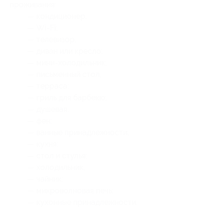
проживания:
— кондиционер;
— Wi-Fi;
— телевизор;
— диван или кресло;
— мини-холодильник;
— письменный стол;
— терраса;
— гриль для барбекю;
— душевая;
— фен;
— ванные принадлежности;
— кухня;
— стол и стулья;
— холодильник;
— чайник;
— микроволновая печь;
— кухонные принадлежности.