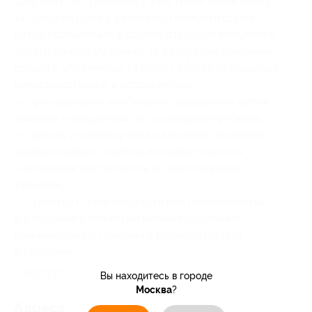
удержать/истребовать у участника акции плату
за простой дома в размере стоимости одних
суток проживания; в случае отказа от получения
услуги по купону клиент за возвратом денежных
средств, уплаченных за купон, обязан обращаться
непосредственно к исполнителю;
— при заселении необходимо предъявить купон,
паспорт и свидетельство о рождении ребенка;
— при отсутствии купона на момент заселения
администрация глэмпинга вправе отказать
в заселении или заселить по действующим
тарифам;
— при отсутствии паспорта или свидетельства
о рождении ребенка на момент заселения
администрация глэмпинга вправе отказать
в заселении.
Свернуть
Вы находитесь в городе
Москва
?
Адресa