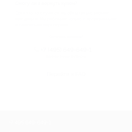
Смогу ли я вернуть купон?
Если что-то случится, мы обязательно вернем
вам деньги. Мы работаем только с проверенными
и надежными партнерами
Остались вопросы?
+7 (495) 649-649-1
Горячая линия Биглиона
Перейти в FAQ
+7 495 649-649-1
Для звонка из Москвы