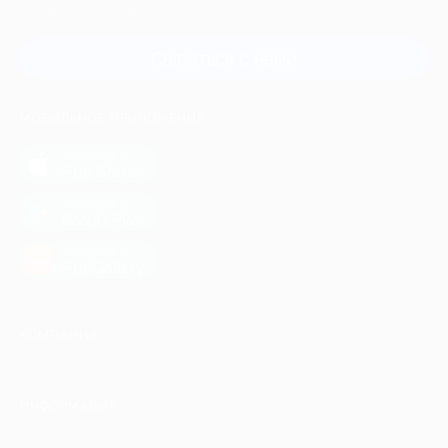
и регионов России
Связаться с нами
МОБИЛЬНОЕ ПРИЛОЖЕНИЕ
загрузить в
App Store
загрузить в
Google Play
загрузить в
AppGallery
КОМПАНИЯ
ИНФОРМАЦИЯ