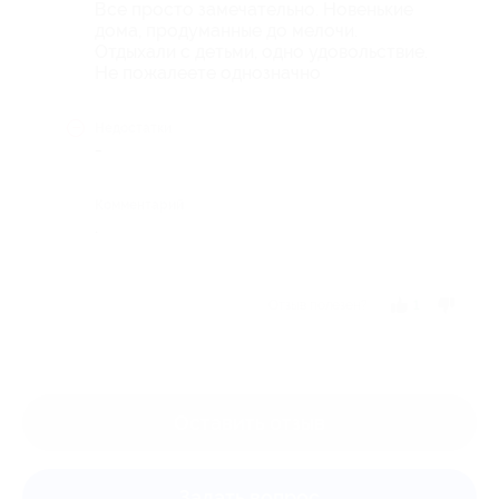
Все просто замечательно. Новенькие
дома, продуманные до мелочи.
Отдыхали с детьми, одно удовольствие.
Не пожалеете однозначно
Недостатки
-
Комментарий
.
Отзыв полезен?
1
Оставить отзыв
Задать вопрос