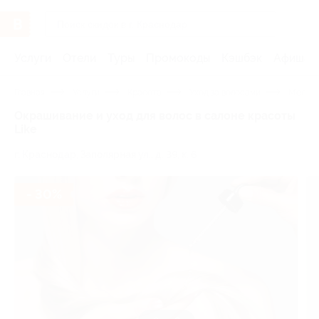
Услуги
Отели
Туры
Промокоды
Кэшбэк
Афиша 
Главная
Услуги
Красота
Уход за волосами
Мелиро
Окрашивание и уход для волос в салоне красоты
Like
г. Краснодар, Заполярная ул., д. 39, к. 6
- 30%