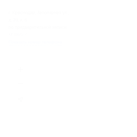
г. Краснодар, Заполярная ул.,
д. 39, к. 6
по предварительной записи
+7 (996) 407-77-79
Показать номер телефона