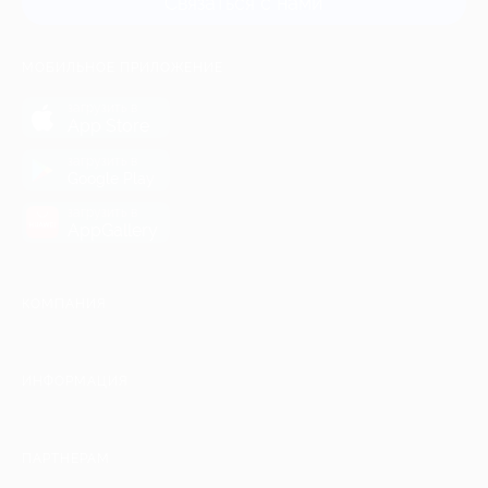
Связаться с нами
МОБИЛЬНОЕ ПРИЛОЖЕНИЕ
загрузить в
App Store
загрузить в
Google Play
загрузить в
AppGallery
КОМПАНИЯ
ИНФОРМАЦИЯ
ПАРТНЕРАМ