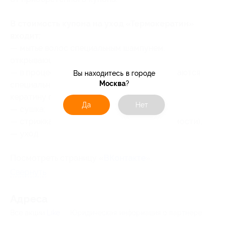
В стоимость купона на уход «Термокератин»
входит:
— мытье волос специальным шампунем,
открывающим чешуйки волоса;
— в процессе процедуры волосы разогреваются
Вы находитесь в городе
Москва
?
специальным средством (нагрев помогает
кератину проникнуть глубоко внутрь);
Да
Нет
— сушка;
— стрижка кончиков волос (при необходимости);
— уход.
Посмотреть страницу «
ВКонтакте
».
Свернуть
Адресa
Все акции
Like
Юридическая информация о партнёре