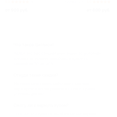
58
5.0
(6)
Куплено 275
5.0
(3)
от 903 руб.
от 600 руб.
Что такое Биглион?
Biglion это про специальные акции, по условиям
которых вы можете приобрести купон со
скидкой от 50 до 90%
Откуда такие скидки?
Мы непосредственно работаем с каждым
партнером и договариваемся с ним о лучших
условиях для вас
Смогу ли я вернуть купон?
Если что-то случится, мы обязательно вернем