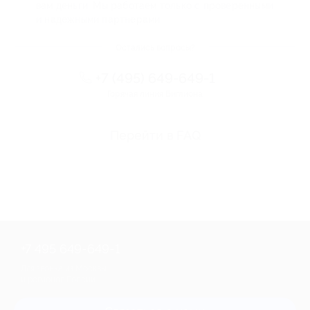
вам деньги. Мы работаем только с проверенными
и надежными партнерами
Остались вопросы?
+7 (495) 649-649-1
Горячая линия Биглиона
Перейти в FAQ
+7 495 649-649-1
Для звонка из Москвы
и регионов России