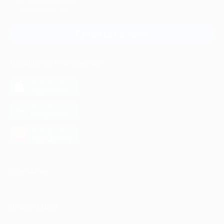
Для звонка из Москвы
и регионов России
Связаться с нами
МОБИЛЬНОЕ ПРИЛОЖЕНИЕ
загрузить в
App Store
загрузить в
Google Play
загрузить в
AppGallery
КОМПАНИЯ
ИНФОРМАЦИЯ