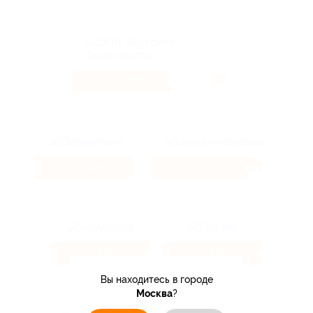
1.02%
Кэшбэк
7.69%
8%
Кэшбэк
Кэшбэк
3.07%
9.6%
Кэшбэк
Кэшбэк
Вы находитесь в городе
Москва
?