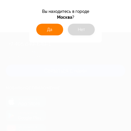
Вы находитесь в городе
24%
Кэшбэк
Москва
?
Да
Нет
+7 495 649-649-1
Для звонка из Москвы
и регионов России
Связаться с нами
МОБИЛЬНОЕ ПРИЛОЖЕНИЕ
загрузить в
App Store
загрузить в
Google Play
загрузить в