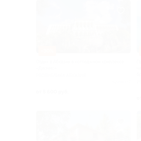
–30%
Отдых в Абхазии в коттеджном комплексе
П
«Дионис»
н
б
РЕСПУБЛИКА АБХАЗИЯ
Р
Куплено 2
от 5 600 руб.
о