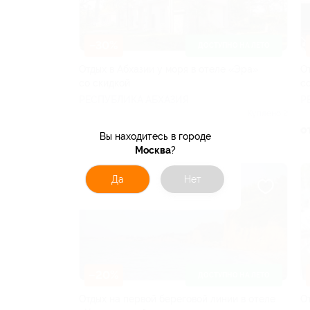
–30%
ДОСТУПНО НА ЛЕТО
Отдых в Абхазии у моря в отеле «Эра»
О
со скидкой
с
РЕСПУБЛИКА АБХАЗИЯ
Р
Куплено 2
о
от 10 360 руб.
Вы находитесь в городе
Москва
?
Да
Нет
–20%
ДОСТУПНО НА ЛЕТО
Отдых на первой береговой линии в отеле
О