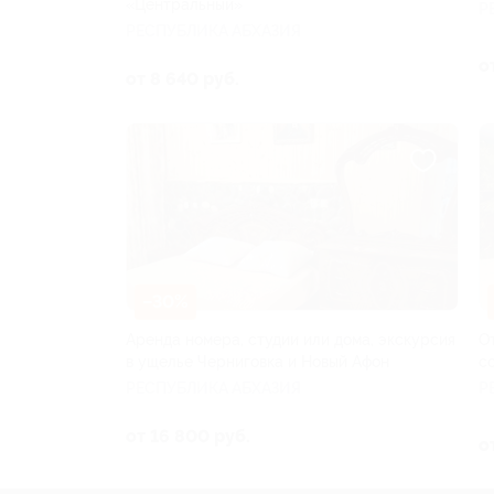
«Центральный»
Р
РЕСПУБЛИКА АБХАЗИЯ
о
от 8 640 руб.
–30%
Аренда номера, студии или дома, экскурсия
О
в ущелье Черниговка и Новый Афон
с
РЕСПУБЛИКА АБХАЗИЯ
Р
от 16 800 руб.
о