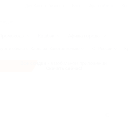
Для Вашего бизнеса
Блог
Франчайзинг
Воп
Промокоды
Кэшбэк
Афиша города
ург и область
Карелия
Золотое кольцо
Юг России
К
Все скидки
- в мобильном приложении!
Скачать сейчас!