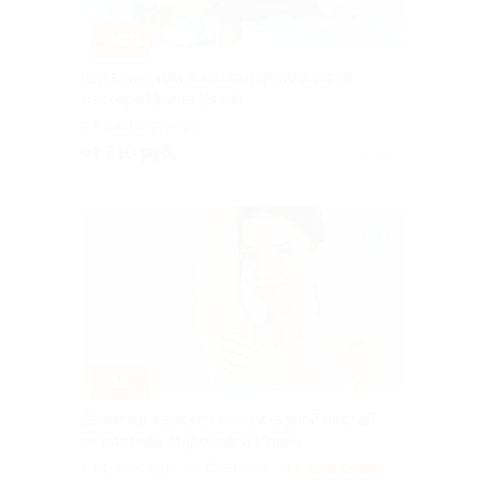
–30%
Шугаринг или восковая депиляция от
мастера Ирины Вялой
г. Краснодар, ул.
Воровского, д. 169​
от 210 руб.
Куплено 1
–55%
Депиляция воском или сахарной пастой
от мастера Мироновой Ирины
г. Краснодар, ул. Северная,
4.8
(15)