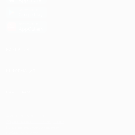
App Store
загрузить в
Google Play
загрузить в
AppGallery
КОМПАНИЯ
ИНФОРМАЦИЯ
ПАРТНЕРАМ
© 2010-2026 BIGLION
Обработка персональных данных
Пользовательское соглашение
Публичная оферта