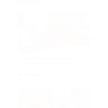
д. 255
от 225 руб.
–30%
Шугаринг или восковая депиляция
от мастера Яны Стариченковой
г. Краснодар, ул. Гаражная,
д. 81/6
от 210 руб.
Куплено 9