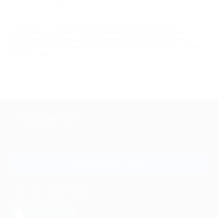
Реальным отзывам о салонах красоты.
Красота – это естественное желание каждого человека. С
акционными купонами от Biglion вы получите доступ к услугам
индустрии красоты по выгодным ценам. Почувствуйте истинное
наслаждение от любимых процедур и небывалой экономии на скидках
вместе с нами!
+7 495 649-649-1
Для звонка из Москвы
и регионов России
Связаться с нами
МОБИЛЬНОЕ ПРИЛОЖЕНИЕ
загрузить в