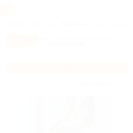
Услуги
Отели
Туры
Промокоды
Кэшбэк
Афиша 
Все скидки
- в мобильном приложении!
Скачать сейчас!
Главная
Услуги
Красота
Восковая эпиляция
Восковая эпиляция
Без сортировки