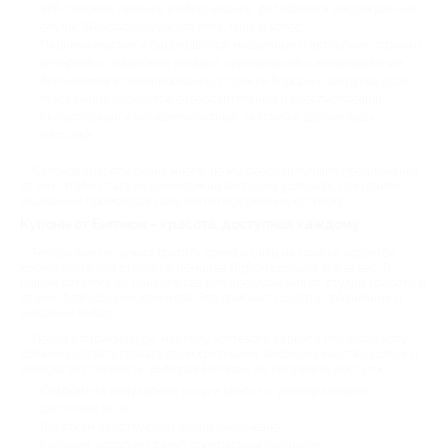
SPA-салонов: пилинги и обертывания, фитобочки и инфракрасные
сауны, SPA-процедуры для тела, лица и волос;
Парикмахерских и барбершопов: модельные и авторские стрижки,
вечерние и свадебные укладки, окрашивание и колорирование,
био-завивка и ламинирование, стрижка бороды и закрутка усов;
Массажных кабинетов: оздоровительный и расслабляющий,
скульптурный и антицеллюлитный, тайский и другие виды
массажа.
Салонов красоты очень много, но мы собрали лучшие предложения
от них. Чтобы стать их клиентом на выгодных условиях, покупайте
акционный промокод и получайте персональную скидку.
Купоны от Биглион – красота, доступная каждому
Теперь вам не нужно тратить время и силы на поиски «своего»
косметолога или стилиста. Команда Biglion сделала это за вас. В
нашем каталоге вы найдете свежие предложения от студий красоты и
отзывы благодарных клиентов. Это поможет сделать правильный и
выгодный выбор.
Поход к парикмахеру, мастеру ногтевого сервиса или визажисту
должен соответствовать двум критериям: высокое качество услуги и
недорогая стоимость. Выбирая Биглион, вы получаете доступ к:
Скидкам на популярные услуги красоты, размер которых
достигает 96 %;
Десяткам действующих акций ежедневно;
Купонам, которые станут прекрасным подарком;