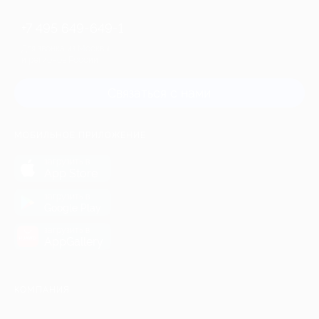
+7 495 649-649-1
Для звонка из Москвы
и регионов России
Связаться с нами
МОБИЛЬНОЕ ПРИЛОЖЕНИЕ
загрузить в
App Store
загрузить в
Google Play
загрузить в
AppGallery
КОМПАНИЯ