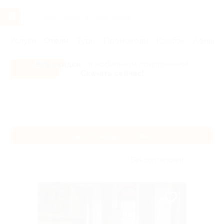
Услуги
Отели
Туры
Промокоды
Кэшбэк
Афиша 
Все скидки
- в мобильном приложении!
Скачать сейчас!
Главная
Отели
Санкт-Петербург и область
Санкт-Петербург и область
Без сортировки