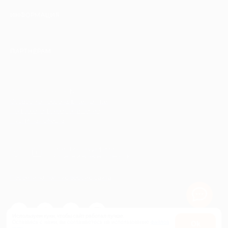
ИНФОРМАЦИЯ
ПАРТНЕРАМ
© 2010-2026 BIGLION
Обработка персональных данных
Пользовательское соглашение
Публичная оферта
Гарантия, поддержка
24 часа и возврат средств
Перейти на полную версию сайта
Используем куки, чтобы сайт работал лучше.
Оставаясь с нами, вы соглашаетесь на использование
файлов
Оk