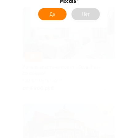
Москва
?
Да
Нет
–30%
Аренда апартаментов от «Sova Ярд»
со скидкой
САНКТ-ПЕТЕРБУРГ
от 4 900 руб.
Куплено 14