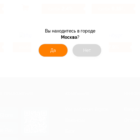
2.4%
6.35%
Кэшбэк
Кэшбэк
Вы находитесь в городе
Москва
?
16%
7.9%
Кэшбэк
Кэшбэк
Да
Нет
Е ПРИЛОЖЕНИЕ
КОМПАНИЯ
ИНФОР
Как работает Biglion
Вопрос
ть в
Store
Вакансии
Отзывы
ть в
le Play
Блог