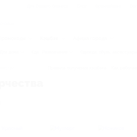
Для Вашего бизнеса
Блог
Франчайзинг
Воп
Промокоды
Кэшбэк
Афиша города
Для дома
Еда
Развлечения
Одежда, обувь, аксессуар
рчества
Правила получения кэшбэка
Как работае
рчества