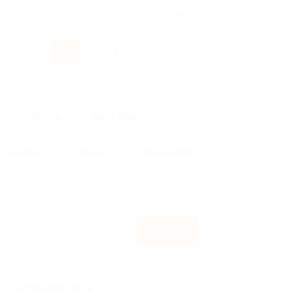
росы и ответы
+7 495 649-649-1
Вход
/
Регистрация
ы
Услуги
Авто
Ещё
т кэшбэк?
По чеку
Мой кэшбэк
Найти