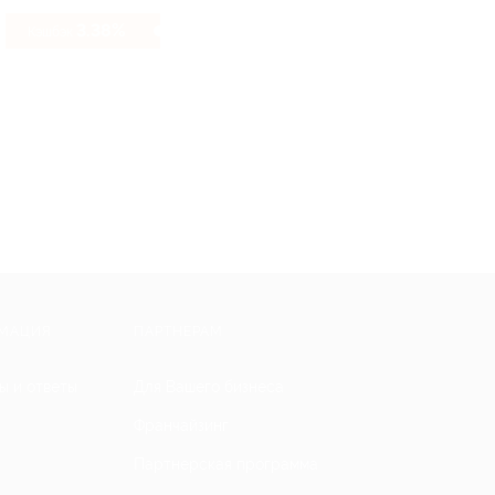
3.38%
Кэшбэк
МАЦИЯ
ПАРТНЕРАМ
ы и ответы
Для Вашего бизнеса
Франчайзинг
Партнерская программа