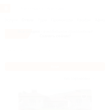
Услуги
Отели
Туры
Промокоды
Кэшбэк
Афиша 
Все скидки
- в мобильном приложении!
Скачать сейчас!
Главная
Отели
Крым
Крым
Без сортировки