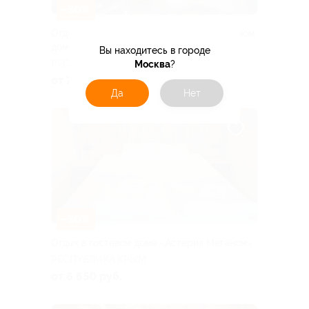
–30%
Отдых на берегу Азовского моря в гостевом
доме «Аврора»
Вы находитесь в городе
РЕСПУБЛИКА КРЫМ
Москва
?
от 7 000 руб.
Да
Нет
–30%
Отдых в гостевом доме «Астерия Меганом»
РЕСПУБЛИКА КРЫМ
от 6 650 руб.