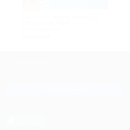
–40%
Отдых в Крыму на берегу Черного моря
в гостевом доме «Лидия»
РЕСПУБЛИКА КРЫМ
от 2 400 руб.
Куплено 1
+7 495 649-649-1
Для звонка из Москвы
и регионов России
Связаться с нами
МОБИЛЬНОЕ ПРИЛОЖЕНИЕ
загрузить в
App Store