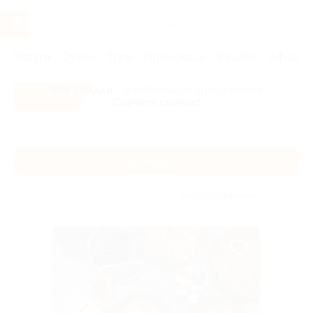
Услуги
Отели
Туры
Промокоды
Кэшбэк
Афиша 
Все скидки
- в мобильном приложении!
Скачать сейчас!
Главная
Услуги
Рестораны и кафе
Доставка еды
Доставка еды
Без сортировки