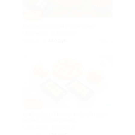
–40%
Комбонаборы от кафе «Суши Тория»
г. Краснодар, ул. Восточно-
Кругликовская, д. 28
120 руб.
скидка 40% за
Куплено 4
–40%
Комбонаборы «Стиляга» и «Сытый гость»
от кафе «Суши на районе»
г. Краснодар, Нефтяная ул.,
д. 13