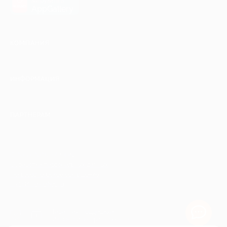
загрузить в
AppGallery
КОМПАНИЯ
ИНФОРМАЦИЯ
ПАРТНЕРАМ
© 2010-2026 BIGLION
Обработка персональных данных
Пользовательское соглашение
Публичная оферта
Гарантия, поддержка
24 часа и возврат средств