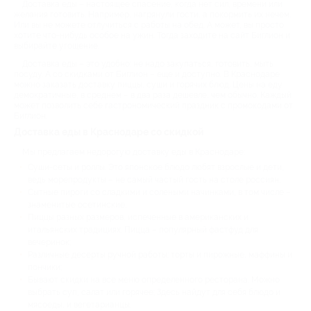
Доставка еды – настоящее спасение, когда нет сил, времени или
желания готовить. Например, нагрянули гости, а покормить их нечем.
Или вы не можете отлучиться с работы на обед. А может, вы просто
хотите что-нибудь особое на ужин. Тогда заходите на сайт Биглион и
выбирайте угощение.
Доставка еды – это удобно: не надо закупаться, готовить, мыть
посуду. А со скидками от Биглион – еще и доступно. В Краснодаре
можно заказать доставку пиццы, суши и горячих блюд. Цены на еду
демократичные, в среднем – в два раза дешевле, чем обычно. Каждый
может позволить себе гастрономический праздник с промокодами от
Биглион.
Доставка еды в Краснодаре со скидкой
Мы предлагаем недорогую доставку еды в Краснодаре:
Суши-сеты и роллы. Это японское блюдо любят взрослые и дети,
ведь морепродукты – не самый частый гость на столе россиян;
Сытные пироги со сладкими и солеными начинками, в том числе –
знаменитые осетинские;
Пиццы разных размеров, испеченные в американских и
итальянских традициях. Пицца – популярный фастфуд для
вечеринок;
Различные десерты ручной работы: торты и пирожные, маффины и
пончики;
Бывают скидки на все меню определенного ресторана. Можно
выбрать суп, салат или горячее; Здесь найдут для себя блюдо и
мясоеды, и вегетарианцы.