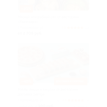
–30%
Мясной или рыбный сет от ресторана
«Хванчкара»
г. Краснодар, ул.
5.0
(99)
Селезнёва, д. 189
от 2 709 руб.
–40%
ДОСТАВКА И САМОВЫВОЗ
Роллы, пицца и закуски от ресторана
доставки Semga
г. Краснодар, ул.
4.9
(14)
+1
Западный обход, д. 57,
100 руб.
скидка 40% за
Куплено 42