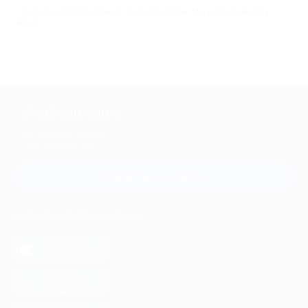
Балуйте себя блюдами от шефа с Биглион! Мы упрощаем вашу
жизнь!
+7 495 649-649-1
Для звонка из Москвы
и регионов России
Связаться с нами
МОБИЛЬНОЕ ПРИЛОЖЕНИЕ
загрузить в
App Store
загрузить в
Google Play