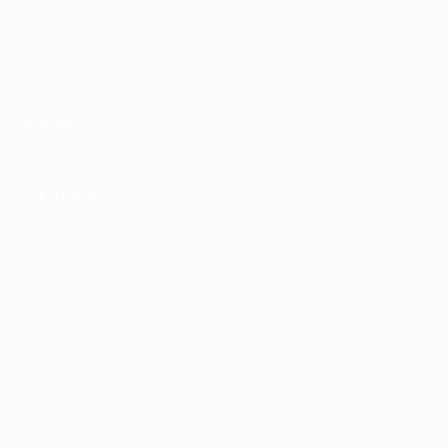
КОМПАНИЯ
ИНФОРМАЦИЯ
ПАРТНЕРАМ
© 2010-2026 BIGLION
Обработка персональных данных
Пользовательское соглашение
Публичная оферта
Гарантия, поддержка
24 часа и возврат средств
Перейти на полную версию сайта