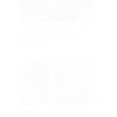
–30%
Проживание в Приэльбрусье с питанием
или без в отеле «Времена года Чегет»
КАБАРДИНО-БАЛКАРСКАЯ
РЕСПУБЛИКА
от 9 660 руб.
Куплено 1
–30%
Проживание с завтраками в Кабардино-
Балкарии в отеле Aiza