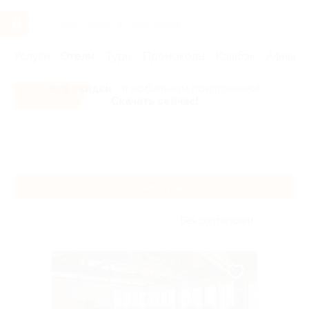
Услуги
Отели
Туры
Промокоды
Кэшбэк
Афиша 
Все скидки
- в мобильном приложении!
Скачать сейчас!
Главная
Отели
Юг России
Приэльбрусье
Приэльбрусье
Без сортировки