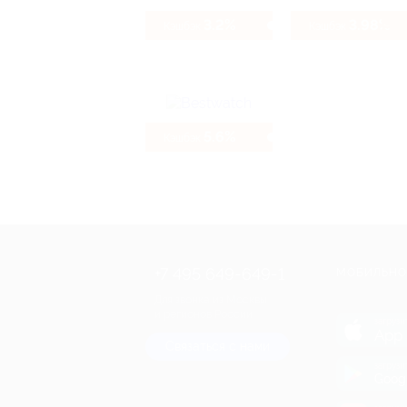
3.2%
3.98%
Кэшбэк
Кэшбэк
5.6%
Кэшбэк
+7 495 649-649-1
МОБИЛЬНО
Для звонка из Москвы
и регионов России
загрузи
App 
Связаться с нами
загрузи
Goog