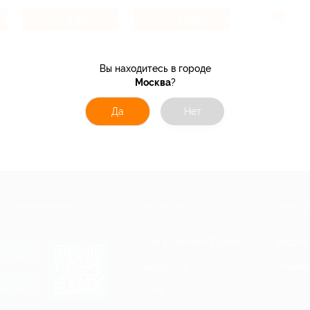
4.16%
1.02%
Кэшбэк
Кэшбэк
Вы находитесь в городе
Москва
?
Да
Нет
Е ПРИЛОЖЕНИЕ
КОМПАНИЯ
ИНФОР
Как работает Biglion
Вопрос
ть в
Store
Вакансии
Отзывы
ть в
le Play
Блог