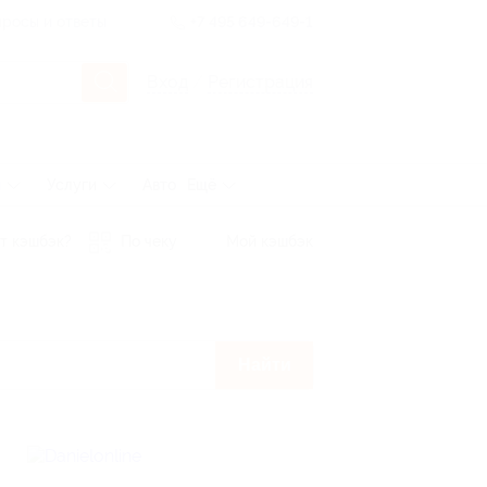
росы и ответы
+7 495 649-649-1
Вход
/
Регистрация
ы
Услуги
Авто
Ещё
т кэшбэк?
По чеку
Мой кэшбэк
Найти