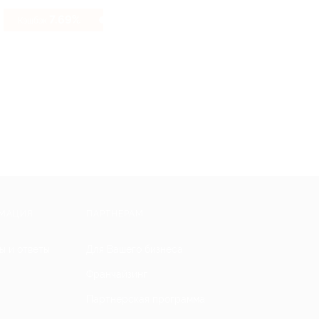
7.69%
Кэшбэк
МАЦИЯ
ПАРТНЕРАМ
ы и ответы
Для Вашего бизнеса
Франчайзинг
Партнерская программа