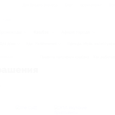
Для Вашего бизнеса
Блог
Франчайзинг
Воп
Промокоды
Кэшбэк
Афиша города
Для дома
Еда
Развлечения
Одежда, обувь, аксессуар
ашения
Правила получения кэшбэка
Как работае
рашения