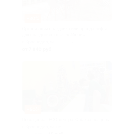
–30%
Организация праздника или аренда лофта
для праздников от «Плейбери»
г. Краснодар, ​ул.
+1
Красных Партизан, д.
от 7 840 руб.
194
–50%
Посещение LEGO-центра iQube за полцены
г. Краснодар, ул. им.
Дзержинского, д. 100