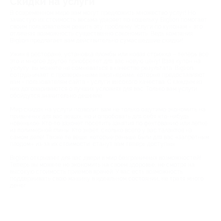
Скидки на услуги
В современном мире вам могут предложить множество услуг! Но
зачастую их стоимость весьма ударяет по кошельку. Biglion помогает
своим пользователям решить эту проблему. Услуги по купонам – это
отличная возможность существенно сэкономить. Ведь компания
Biglion предлагает вам действительно сумасшедшие скидки!
Ужин в ресторане, установка пломбы или новая стрижка – теперь все
это и многое другое приобретет для вас новую цену! Взяв купон на
услугу, вы можете не сомневаться в качестве результата. Biglion
сотрудничает с проверенными партнерами, которые предоставляют
вам - пользователям сайта - услуги высокого качества. С каждым из
них договариваются о лучших условиях для вас. Только вам услуги
обойдутся значительно дешевле.
Мир скидок на услуги позволит вам не только ощутимо экономить на
привычных для вас вещах, но и опробовать для себя что-нибудь
новенькое. Кто-то захочет посетить занятия по фехтованию или лепке
из полимерной глины. Кто знает, сколько всего у вас талантов на
самом деле! Также те вещи, которые раньше были для вас «запретным
плодом» из-за их стоимости, станут вам теперь доступны.
Biglion открывает для вас двери в мир безграничных возможностей!
Теперь вы можете не экономить на своем здоровье, не смотря на
высокую стоимость приемов врачей. У вас есть возможность
поддерживать свою машину в идеальном состоянии, не тратя много
денег.