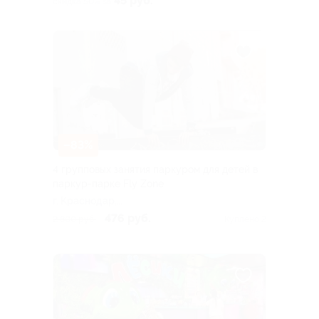
45 руб.
скидка 50% за
–83%
4 групповых занятия паркуром для детей в
паркур-парке Fly Zone
г. Краснодар,
Фестивальный мкр-н, ул. им.
476 руб.
2 800 руб.
Куплено 2
Симиренко, д. 47