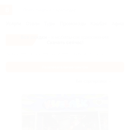
Услуги
Отели
Туры
Промокоды
Кэшбэк
Афиша 
Все скидки
- в мобильном приложении!
Скачать сейчас!
Главная
Услуги
Дети
Развлекательные центры
Развлекательные центры
Без сортировки