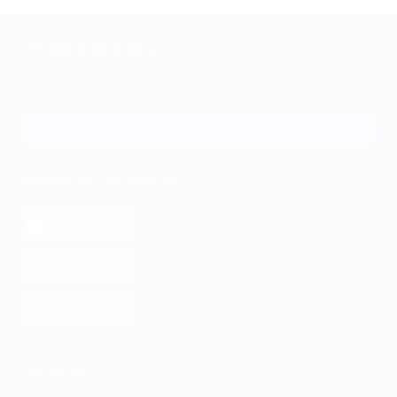
+7 495 649-649-1
Для звонка из Москвы
и регионов России
Связаться с нами
МОБИЛЬНОЕ ПРИЛОЖЕНИЕ
загрузить в
App Store
загрузить в
Google Play
загрузить в
AppGallery
КОМПАНИЯ