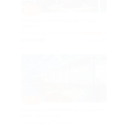
–30%
Целый день развлечений в рестопарке
«Киселек»
г. Краснодар, ул. Уральская,
5.0
(6)
д. 98/11, ТРК «Галактика»
от 903 руб.
Куплено 262
–20%
Целый день развлечений в детском центре
в ФМР «Игратория»
г. Краснодар, ул. Тургенева,