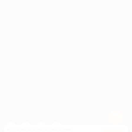
ИНФОРМАЦИЯ
ПАРТНЕРАМ
© 2010-2026 BIGLION
Обработка персональных данных
Пользовательское соглашение
Публичная оферта
Гарантия, поддержка
24 часа и возврат средств
Перейти на полную версию сайта
Используем куки, чтобы сайт работал лучше.