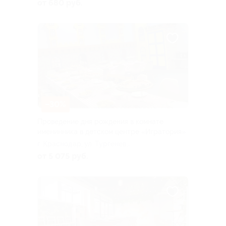
д. 149
от 680 руб.
–30%
Проведение дня рождения в комнате
именинника в детском центре «Игратория»
г. Краснодар, ул. Тургенева,
д. 149
от 5 075 руб.