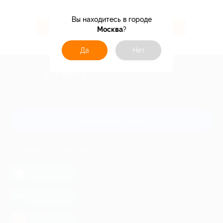
Вы находитесь в городе
104 ₽
3.07%
Кэшбэк
Кэшбэк
Москва
?
Да
Нет
+7 495 649-649-1
Для звонка из Москвы
и регионов России
Связаться с нами
МОБИЛЬНОЕ ПРИЛОЖЕНИЕ
загрузить в
App Store
загрузить в
Google Play
загрузить в