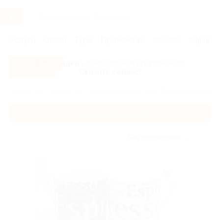
Услуги
Отели
Туры
Промокоды
Кэшбэк
Афиша 
Все скидки
- в мобильном приложении!
Скачать сейчас!
Главная
Услуги
Товары по купонам
Сувенирная продукц
Сувенирная продукция
Без сортировки