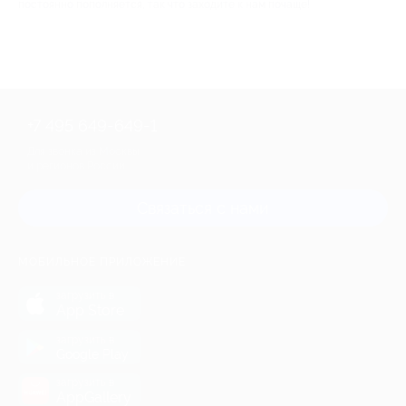
постоянно пополняется, так что заходите к нам почаще!
+7 495 649-649-1
Для звонка из Москвы
и регионов России
Связаться с нами
МОБИЛЬНОЕ ПРИЛОЖЕНИЕ
загрузить в
App Store
загрузить в
Google Play
загрузить в
AppGallery