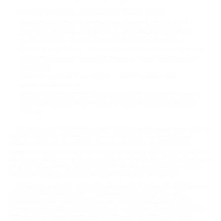
Заказать сувенирную продукцию со скидкой просто:
Зарегистрируйтесь на Биглион или войдите в свой аккаунт.
Выберите нужное предложение из этого раздела. Если акций
много, упорядочьте их по цене, популярности или новизне.
Прочитайте описание – сколько длится акция и что она включает.
Обратите внимание, сколько времени занимает изготовление
сувениров.
Оплатите купон любым способом – картой, СБП, через
электронный кошелек.
Получите купон на почту. В зависимости от условий, его можно
использовать при оформлении заказа онлайн или при визите в
студию.
Акции Биглион – это возможность попробовать разные сувениры, не
переплачивая. Например, фотоколлаж на заказ – универсальный
семейный подарок. Купоны на печать фото позволят пополнить
домашний фотоархив теплыми воспоминаниями. А благодаря скидкам
на кружки, картины и магниты с фото вы можете запастись подарками
на все случаи жизни. Такие персонализированные сувениры всегда
затрагивают душу и пробуждают приятные воспоминания.
Также акции на сувениры – это возможность украсить собственный
дом. Например, картинами с любимыми фото на холсте – или с
произведениями какого-нибудь известного фотохудожника. Или
семейными магнитами на холодильник, елочными шариками с фото и
прочими приятными мелочами. Ассортимент ассортимент акций