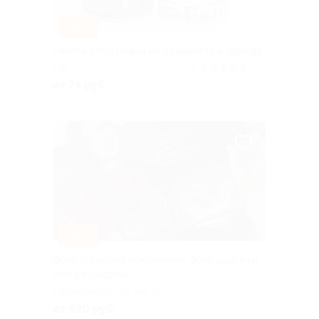
–50%
Печать фотографий на предметах и одежде
РФ
4.8
(30)
от 75 руб.
Куплено 13
–30%
Фото «Портрет поколений», фото радужки
глаз со скидкой
г. Краснодар, ул. им. 40-
летия Победы, д. 93
от 630 руб.
Куплено 1