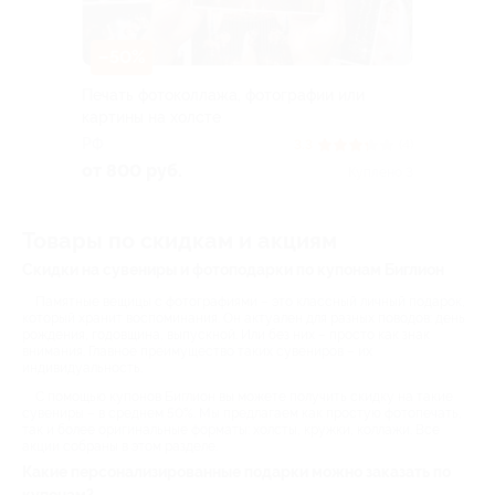
–50%
Печать фотоколлажа, фотографии или
картины на холсте
РФ
3.3
(4)
от 800 руб.
Куплено 3
Товары по скидкам и акциям
Скидки на сувениры и фотоподарки по купонам Биглион
Памятные вещицы с фотографиями – это классный личный подарок,
который хранит воспоминания. Он актуален для разных поводов: день
рождения, годовщина, выпускной. Или без них – просто как знак
внимания. Главное преимущество таких сувениров – их
индивидуальность.
С помощью купонов Биглион вы можете получить скидку на такие
сувениры – в среднем 50%. Мы предлагаем как простую фотопечать,
так и более оригинальные форматы: холсты, кружки, коллажи. Все
акции собраны в этом разделе.
Какие персонализированные подарки можно заказать по