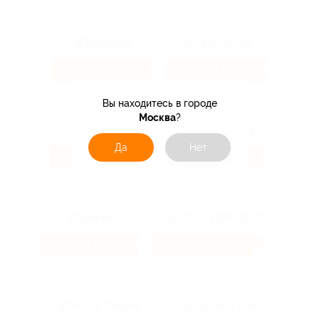
5.26%
3.07%
Кэшбэк
Кэшбэк
Вы находитесь в городе
Москва
?
Да
Нет
9.6%
3.85%
Кэшбэк
Кэшбэк
5.6%
2.47%
Кэшбэк
Кэшбэк