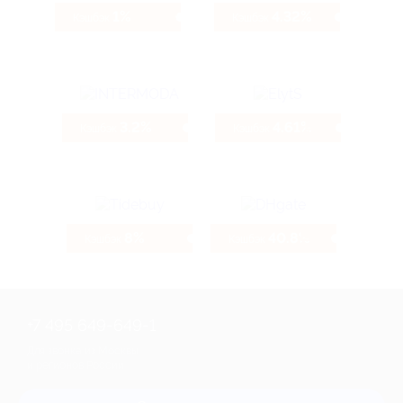
1%
4.32%
Кэшбэк
Кэшбэк
3.2%
4.61%
Кэшбэк
Кэшбэк
8%
40.8%
Кэшбэк
Кэшбэк
+7 495 649-649-1
Для звонка из Москвы
и регионов России