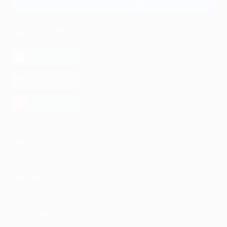
Связаться с нами
МОБИЛЬНОЕ ПРИЛОЖЕНИЕ
загрузить в
App Store
загрузить в
Google Play
загрузить в
AppGallery
КОМПАНИЯ
ИНФОРМАЦИЯ
ПАРТНЕРАМ