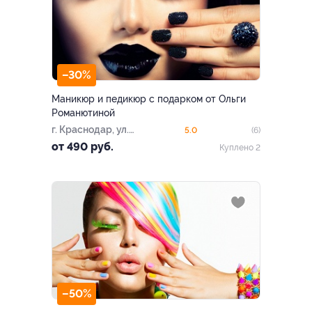
–30%
Маникюр и педикюр с подарком от Ольги
Романютиной
г. Краснодар, ул.
5.0
(6)
Российская, д. 61
от 490 руб.
Куплено 2
–50%