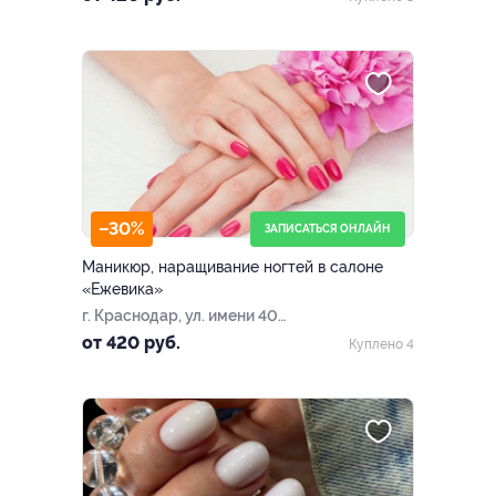
–30%
ЗАПИСАТЬСЯ ОНЛАЙН
Маникюр, наращивание ногтей в салоне
«Ежевика»
г. Краснодар, ул. имени 40-
летия Победы, д. 35/3, эт.
от 420 руб.
Куплено 4
цокольный