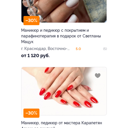
–30%
Маникюр и педикюр с покрытием и
парафинотерапия в подарок от Светланы
Мацук
г. Краснодар, Восточно-
5.0
(5)
Кругликовская ул., д. 22/3
от 1 120 руб.
–30%
Маникюр, педикюр от мастера Карапетян