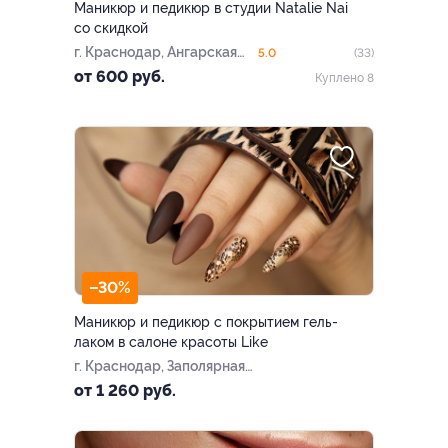
Маникюр и педикюр в студии Natalie Nai
со скидкой
г. Краснодар, Ангарская
5.0
(33)
ул., д. 1/6
от 600 руб.
Куплено 8
–30%
Маникюр и педикюр с покрытием гель-
лаком в салоне красоты Like
г. Краснодар, Заполярная
ул., д. 39, к. 6
от 1 260 руб.