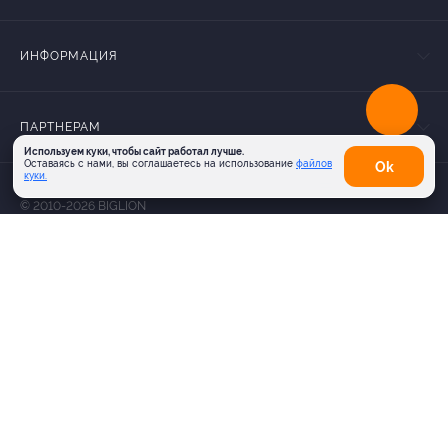
ИНФОРМАЦИЯ
ПАРТНЕРАМ
Используем куки, чтобы сайт работал лучше.
Оставаясь с нами, вы соглашаетесь на использование
файлов
Оk
куки.
Карта
© 2010-2026 BIGLION
Обработка персональных данных
Пользовательское соглашение
Публичная оферта
Гарантия, поддержка
24 часа и возврат средств
Перейти на полную версию сайта