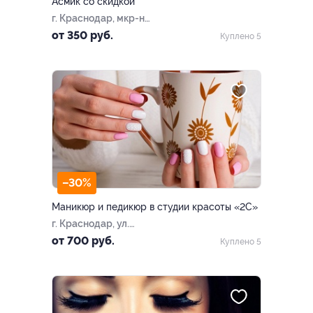
Асмик со скидкой
г. Краснодар, мкр-н
Центральный, ул. Гоголя, д.
от 350 руб.
Куплено 5
74
–30%
Маникюр и педикюр в студии красоты «2С»
г. Краснодар, ул.
Ставропольская, д. 312
от 700 руб.
Куплено 5