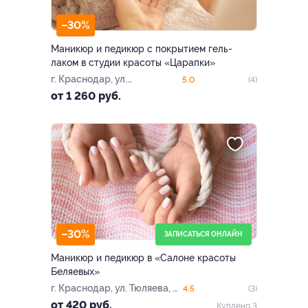
–30%
Маникюр и педикюр с покрытием гель-
лаком в студии красоты «Царапки»
г. Краснодар, ул.
5.0
(4)
Ставропольская, д. 107/10
от 1 260 руб.
–30%
ЗАПИСАТЬСЯ ОНЛАЙН
Маникюр и педикюр в «Салоне красоты
Беляевых»
г. Краснодар, ул. Тюляева, д.
4.5
(3)
37/1
от 420 руб.
Куплено 3