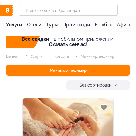
Услуги
Отели
Туры
Промокоды
Кэшбэк
Афиша 
Все скидки
- в мобильном приложении!
Скачать сейчас!
Главная
Услуги
Красота
Маникюр, педикюр
Маникюр, педикюр
Без сортировки