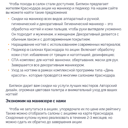
Чтобы походы в салон стали доступнее, Биглион предлагает
жителям Краснодара акции на маникюр и педикюр. На нашем сайте
вы можете найти такие предложения:
Скидки на маникюр всех видов: аппаратный и ручной,
гигиенический и декоративный. Гигиенический маникюр – это
обработка ногтей и кожи пальцев, чтобы руки выглядели ухоженно.
Он подходит и мужчинам, и женщинам. Декоративный делается с
обычным лаком и с долговременным покрытием;
Наращивание ногтей с использованием современных материалов;
Педикюр в салонах Краснодара по акции. Включает обработку
кожи стоп: избавление от трещин и натоптышей, дезинфекцию;
СПА-комплекс для ногтей: ванночки, обертывания, маски для рук.
Завершается все декоративным маникюром;
Уход за ногтями в рамках комплексной программы типа «День
красоты», которые проводятся многими салонами Краснодара.
Биглион дарит вам скидки на услуги лучших мастеров. Авторский
дизайн, огромная цветовая палитра и внимательный уход для ваших
ногтей!
Экономим на маникюре с нами
Чтобы не запутаться в акциях, упорядочьте их по цене или рейтингу.
Также можно отобразить салоны с акциями на карте Краснодара.
Скидочные купоны нужно реализовать в течение 2-3 месяцев, но
можно сдать их обратно до завершения акции.