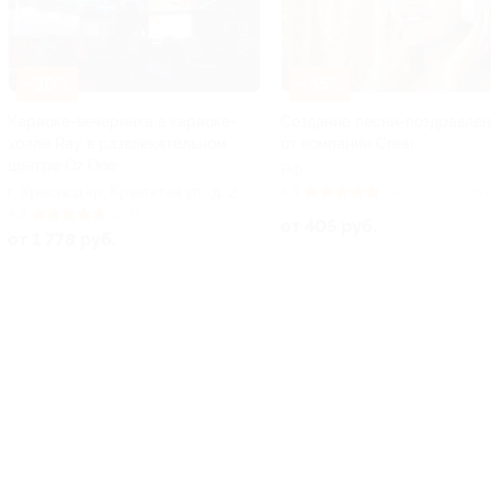
–30%
–55%
Караоке-вечеринка в караоке-
Создание песни-поздравлен
холле Ray в развлекательном
от компании Creai
центре Oz One
РФ
г. Краснодар, Крылатая ул., д. 2
4.9
(9)
Ку
4.8
(157)
от 405 руб.
от 1 778 руб.