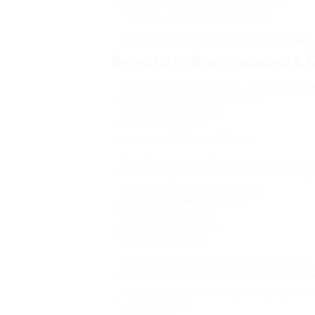
Каждый может выбрать «свою» песню.
Эмоции — настоящие, без фильтров.
Песни в караоке объединяют. Даже если компани
Вечер в лофте с караоке в
Современные караоке-клубы — это не просто ми
отдельные комнаты для компаний;
профессиональный звук;
свет, как на сцене;
меню с напитками и закусками.
Вы выбираете песню, берете микрофон — и в эт
то начинает скромно, почти шепотом. А через па
Что петь? Здесь нет правил. Можно:
включить любимую поп-песню;
вспомнить хиты 90-х;
исполнить рок-балладу;
спеть дуэтом и т. д.
Часто самые яркие моменты происходят, когда ч
впечатления. С купонами на караоке в Краснодар
Караоке-вечер — отличный формат для разных 
день рождения;