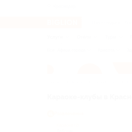
Краснодар
Услуги
Отели
Туры
Все
Афиша города
Красота
Зд
Главная
Услуги
Развлечения
Кар
Караоке-клубы в Крас
Развлечения
Караоке
(2)
Детские