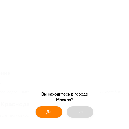
ения
н
раснодаре, ищите акции на сайте Биглион. По купонам скидки могут быть 30,
Вы находитесь в городе
Москва
?
 Краснодаре так популярны
Да
Нет
теряет актуальности. Почему?