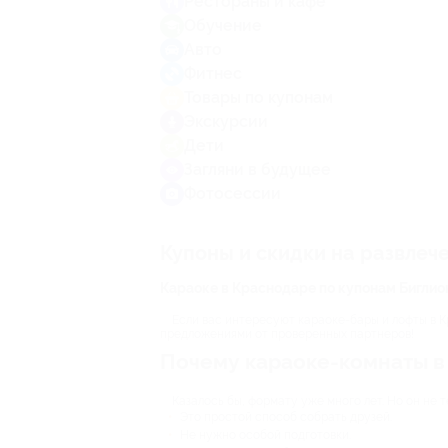
Рестораны и кафе
Обучение
Авто
Фитнес
Товары по купонам
Экскурсии
Дети
Загляни в будущее
Фотосессии
Купоны и скидки на развлеч
Караоке в Краснодаре по купонам Биглио
Если вас интересуют караоке-бары и лофты в К
предложениями от проверенных партнеров!
Почему караоке-комнаты в
Казалось бы, формату уже много лет. Но он не 
Это простой способ собрать друзей.
Не нужно особой подготовки.