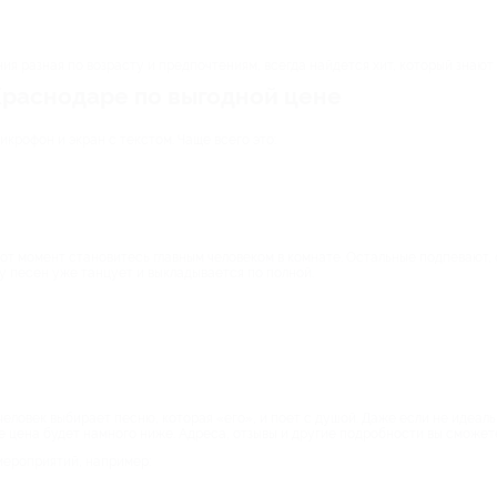
я разная по возрасту и предпочтениям, всегда найдется хит, который знают 
 Краснодаре по выгодной цене
крофон и экран с текстом. Чаще всего это:
от момент становитесь главным человеком в комнате. Остальные подпевают, 
ру песен уже танцует и выкладывается по полной.
еловек выбирает песню, которая «его», и поет с душой. Даже если не идеаль
е цена будет намного ниже. Адреса, отзывы и другие подробности вы сможете
мероприятий, например: