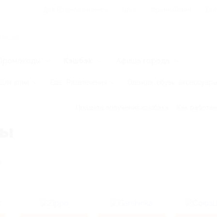
Для Вашего бизнеса
Блог
Франчайзинг
Воп
Промокоды
Кэшбэк
Афиша города
Для дома
Еда
Развлечения
Одежда, обувь, аксессуар
ы
Правила получения кэшбэка
Как работае
ты