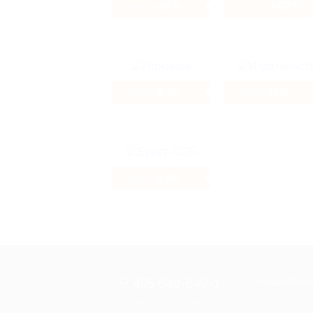
49.84%
3.07%
Кэшбэк
Кэшбэк
6.35%
16%
Кэшбэк
Кэшбэк
6.66%
Кэшбэк
+7 495 649-649-1
МОБИЛЬНО
Для звонка из Москвы