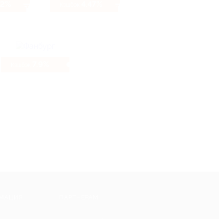
62%
4.47%
Кэшбэк
7.9%
Кэшбэк
МАЦИЯ
ПАРТНЕРАМ