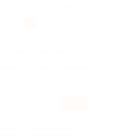
росы и ответы
+7 495 649-649-1
Вход
/
Регистрация
ы
Услуги
Авто
Ещё
т кэшбэк?
По чеку
Мой кэшбэк
Найти