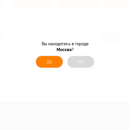
5.14%
5.81%
7.
Кэшбэк
Кэшбэк
Кэшбэк
7.2%
4.72%
Кэшбэк
Кэшбэк
Вы находитесь в городе
Москва
?
Да
Нет
Е ПРИЛОЖЕНИЕ
КОМПАНИЯ
ИНФОР