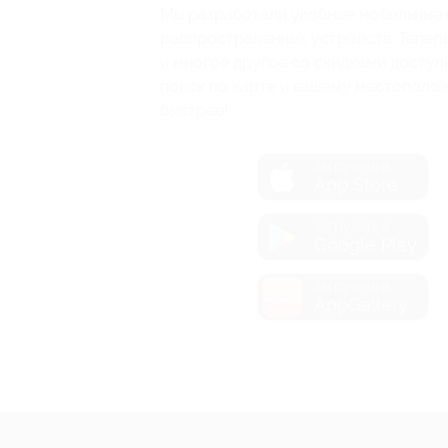
Мы разработали удобные мобильные 
распространенных устройств. Теперь 
и многое другое со скидками доступ
поиск по карте и вашему местополо
быстрее!
загрузить в
App Store
загрузить в
Google Play
загрузить в
AppGallery