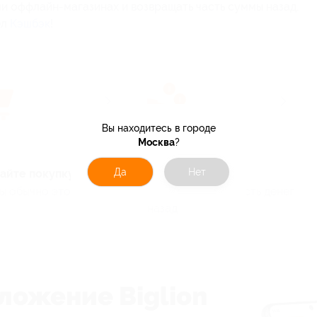
ли оффлайн-магазинах и возвращать часть суммы назад.
ел
Кэшбэк
!
Вы находитесь в городе
Москва
?
Да
Нет
айте покупку
Получите кэшбэк
вы обычно это делаете
Мы вернём вам часть денег
назад
ложение Biglion