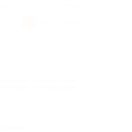
росы и ответы
+7 495 649-649-1
Вход
/
Регистрация
м приложении у нас представлено
е, рестораны, услуги медицинских
тированный