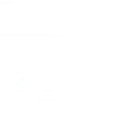
озврат
ателям качественные услуги
и
Разное
Акции
в
Подмосковье