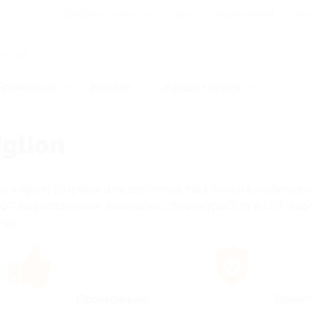
Для Вашего бизнеса
Блог
Франчайзинг
Воп
Промокоды
Кэшбэк
Афиша города
glion
йн-сервис разумного потребления. На сайте и в мобильно
0% на развлечения, аквапарки, салоны красоты и SPA, каф
гое.
Проверенные
Гаран