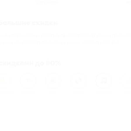
партнёры
в
е большие скидки
ными партнерами, которые предоставляют нашим пользов
з них мы договариваемся о лучших условиях для вас.
 скидками до 90%
влечения
Обучение
Авто
Фитнес
Концерты
Дет