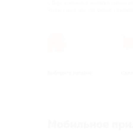
C Biglion можно покупать в онлайн и
Чтобы узнать, как, переходите в разд
Выберите магазин
Сдел
Откройте раздел
кэшбэк
Как 
на сайте Biglion и перейдите
в понравившийся магазин
Мобильное при