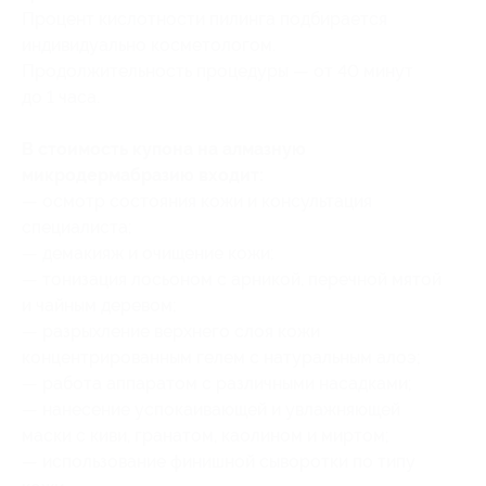
Процент кислотности пилинга подбирается
индивидуально косметологом.
Продолжительность процедуры — от 40 минут
до 1 часа.
В стоимость купона на алмазную
микродермабразию входит:
— осмотр состояния кожи и консультация
специалиста;
— демакияж и очищение кожи;
— тонизация лосьоном с арникой, перечной мятой
и чайным деревом;
— разрыхление верхнего слоя кожи
концентрированным гелем с натуральным алоэ;
— работа аппаратом с различными насадками;
— нанесение успокаивающей и увлажняющей
маски с киви, гранатом, каолином и миртом;
— использование финишной сыворотки по типу