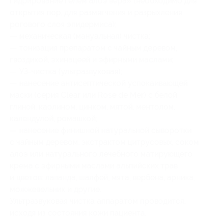
гидрирование гелем алоэ вера» (необходимо для
открытия пор, для размягчения и разрыхления
рогового слоя эпидермиса);
— механическая (мануальная) чистка;
— тонизация препаратом с чайным деревом,
гвоздикой, эхинацеей и эфирными маслами;
— УЗ-чистка (ультразвуковая);
— нанесение антисептической успокаивающей
маски (серия Clear или Rose de Mer) с белой
глиной, каолином, цинком, мятой, ментолом,
календулой, ромашкой;
— нанесение финишной натуральной сыворотки
с чайным деревом, экстрактом цитрусовых, соком
алоэ или натурального лечебного матирующего
крема с эфирными маслами альпийских трав
и цветов: лаванда, шалфей, мята, вербена, арника,
можжевельник и другие.
Ультразвуковая чистка аппаратом проводится,
исходя из состояния кожи пациента.