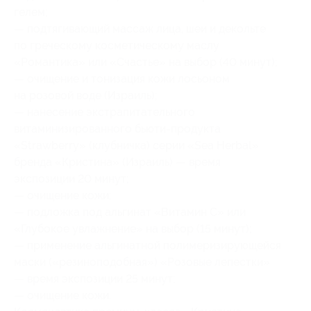
гелем;
— подтягивающий массаж лица, шеи и декольте
по греческому косметическому маслу
«Романтика» или «Счастье» на выбор (40 минут);
— очищение и тонизация кожи лосьоном
на розовой воде (Израиль);
— нанесение экстрапитательного
витаминизированного бьюти-продукта
«Strawberry» (клубничка) серии «Sea Herbal»
бренда «Кристина» (Израиль) — время
экспозиции 20 минут;
— очищение кожи;
— подложка под альгинат «Витамин С» или
«Глубокое увлажнение» на выбор (15 минут);
— применение альгинатной полимеризирующейся
маски («резиноподобная») «Розовые лепестки»
— время экспозиции 25 минут;
— очищение кожи.