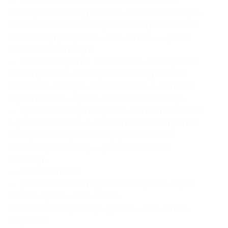
— нанесение энзимного гоммажа-пилинга
с экстрактами натурального японского жемчуга,
центеллы азиатской, морских водорослей линии
Classic внутри бренда «Анна Лотан» — время
экспозиции 25 минут;
— нанесение густой, питательной «Жемчужной
маски красоты» с экстрактами натурального
японского жемчуга, сливок мальвы, Д-пантенол
серии Classic — время экспозиции 20 минут;
— применение лифтингующей альгинатной маски
(«резиноподобная») с коллагеном и экстрактом
жемчужного порошка, содержащей также
альгиновую кислоту — время экспозиции
25 минут;
— очищение кожи;
— увлажняющая матирующая сыворотка серии
Classic, бренд «Анна Лотан».
Космецевтика премиум-уровня «Анна Лотан»
(Израиль).