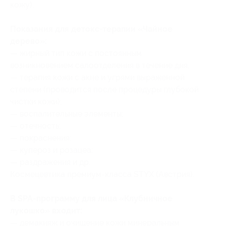
кожу).
Показания для детокс-терапии «Чайное
дерево»:
— жирный тип кожи с постоянным
возникновением салоотделения в течение дня;
— терапия кожи с акне и угрями выраженной
степени (проводится после процедуры глубокой
чистки кожи);
— воспалительные элементы;
— отечность;
— покраснения;
— купероз и розацеа;
— раздражения и др.
Космецевтика премиум-класса STYX (Австрия).
В SPA-программу для лица «Клубничное
лукошко» входит:
— демакияж и очищение кожи минеральным