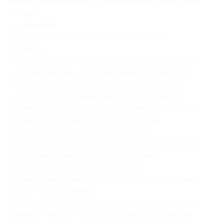
кожи с выраженной степенью акне и пост-акне
входит:
— очищение;
— тонизация лосьоном-тоником «Чайное
дерево»;
— компресс препаратом термического действия
«Чайное дерево» (тепловой эффект) (наносится
под пленку и махровое полотенце) (25 минут);
— компресс разогревающей маской «Чайное
дерево» (способствует рассасыванию застойных
элементов, усиливает кровообращение,
устраняет воспаления, способствует
регенерации рубцов и пост-акне) (подогревается
на паровой бане, наносится под пленку
и махровое полотенце) (30 минут);
— нанесение дневного антисептического крема-
вуали «Чайное дерево»;
— нанесение дневной детокс-сыворотки «Чайное
дерево» (выводит токсины, увлажняет, матирует