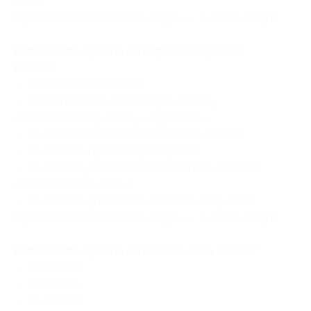
кожи.
Продолжительность процедуры — 1 час 15 минут.
В стоимость купона на карбокситерапию
входит:
— демакияж и очищение;
— легкий массаж лица по греческому
косметическому маслу «Афродита»;
— тонизация лосьоном с вербеной и мятой;
— нанесение карбоксипрепаратов;
— нанесение увлажняющей маски с ананасом
и витаминами А, С, Е, F;
— нанесение финишного крема по типу кожи.
Продолжительность процедуры — 1 час 15 минут.
В стоимость купона на массаж лица входит:
— демакияж;
— очищение;
— тонизация;