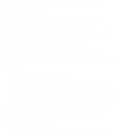
«Шоколад» — время экспозиции 25 минут;
— очищение кожи;
— нанесение финишных питательных сливок
с миндалём и шоколадом «Халва».
Космецевтика делюкс-уровня STYX (Австрия).
Длительность программы — 2 часа.
В стоимость купона на комбинированную
чистку лица с двухфазным кислотным пилингом
входит:
— осмотр состояния кожи;
— демакияж и поверхностное очищение гелем;
— тонизация обеззараживающим лосьоном-
тоником с гвоздикой, мятой, розой или лавандой;
— метод «Холодное гидрирование» (необходим
для размягчения и разрыхления рогового слоя
эпидермиса и глубокого открытия пор для
подготовки к чистке);