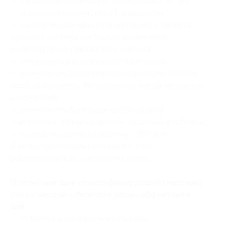
— глубокая механическая (мануальная) чистка;
— ультразвуковая чистка УЗ-аппаратом;
— нанесение двухфазного кислотного пилинга
(процент пилинга подбирает косметолог
индивидуально для каждого клиента);
— нейтрализация пилингового раствора;
— применение успокаивающей антисептической
маски с каолином, белой глиной, мятой, ментолом
и ромашкой;
— применение финишной увлажняющей
сыворотки с чайным деревом, лавандой, вербеной;
— нанесение защитного крема с SPF 50+.
В конце процедуры косметолог дает
рекомендации по домашнему уходу.
Подтягивающий (пластифицирующий) массажа
лица с маской «Лепестки розы» эффективен
для:
— лифтинга и тонизации мышц лица;