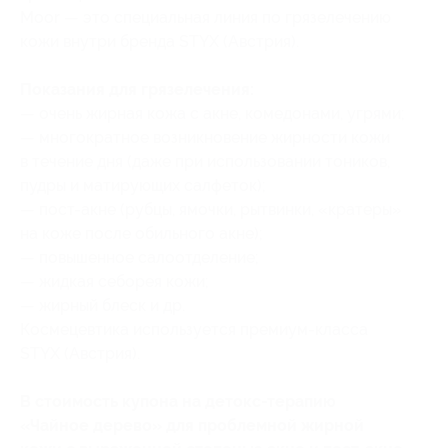
Moor — это специальная линия по грязелечению
кожи внутри бренда STYX (Австрия).
Показания для грязелечения:
— очень жирная кожа с акне, комедонами, угрями;
— многократное возникновение жирности кожи
в течение дня (даже при использовании тоников,
пудры и матирующих салфеток);
— пост-акне (рубцы, ямочки, рытвинки, «кратеры»
на коже после обильного акне);
— повышенное салоотделение;
— жидкая себорея кожи;
— жирный блеск и др.
Космецевтика используется премиум-класса
STYX (Австрия).
В стоимость купона на детокс-терапию
«Чайное дерево» для проблемной жирной