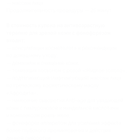
— массаж лица.
Продолжительность процедуры — 25 минут.
В стоимость купона на антивозрастную
терапию для зрелой кожи с фонофорезом
входит:
— консультация косметолога и рекомендации
по домашнему уходу;
— демакияж и очищение кожи;
— тонизация лосьоном с розой «Жидкое золото»;
— подтягивающий (лифтингующий) массаж лица
по греческому косметическому маслу
«Афродита»;
— нанесение сыворотки Anti-age для увядающей
кожи с гиалуроновой и миндальной кислотами
и комплексом рояль-желе;
— фонофорез аппаратом для усиления эффекта
более глубокого проникновения и действия
данной сыворотки;