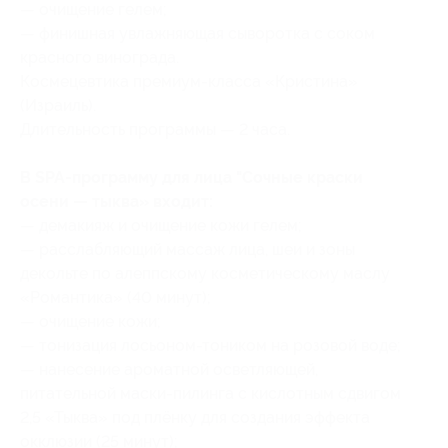
— очищение гелем;
— финишная увлажняющая сыворотка с соком
красного винограда.
Космецевтика премиум-класса «Кристина»
(Израиль).
Длительность программы — 2 часа.
В SPA-программу для лица "Сочные краски
осени — тыква» входит:
— демакияж и очищение кожи гелем;
— расслабляющий массаж лица, шеи и зоны
декольте по алеппскому косметическому маслу
«Романтика» (40 минут);
— очищение кожи;
— тонизация лосьоном-тоником на розовой воде;
— нанесение ароматной осветляющей,
питательной маски-пилинга с кислотным сдвигом
2,5 «Тыква» под плёнку для создания эффекта
окклюзии (25 минут);