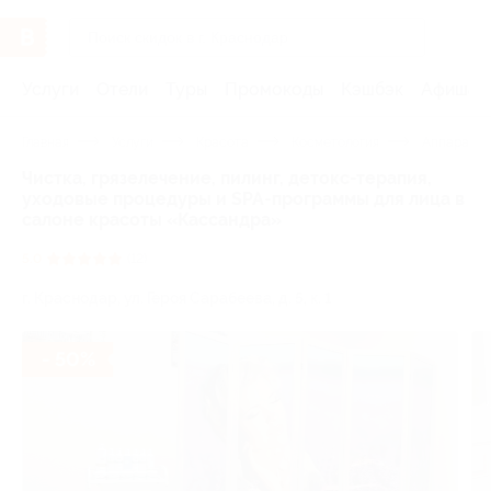
Услуги
Отели
Туры
Промокоды
Кэшбэк
Афиша 
Главная
Услуги
Красота
Косметология
Аппаратна
Чистка, грязелечение, пилинг, детокс-терапия,
уходовые процедуры и SPA-программы для лица в
салоне красоты «Кассандра»
5.0
(12)
г. Краснодар, ул. Героя Сарабеева, д. 5, к. 1
- 50%