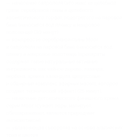
— нанесение сапропеля (это микс из целебной
грязи, серебряной глины и целебного
косметического торфа), подогретого на паровой
бане (наносится под пленку и махровое
полотенце) (30 минут);
— компресс из серебряной глины Moor
и сапропеля на паровой бане (наносится под
пленку и махровое полотенце (препараты
содержат такие натуральные активные
ингредиенты, как чайное дерево, лаванда,
вербена, арника, календула, цитрусовые
и обширный комплекс эфирных масел), которое
создает термический эффект) (25 минут);
— нанесение детоксического финишного крема
серии Moor (сужает поры, матирует,
обеззараживает, является природным
антисептиком);
— увлажняющая сыворотка на основе альпийских
трав и цветов.