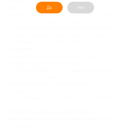
— нанесение сыворотки, подтягивающей овал
лица;
Да
Нет
— проталкивание данной сыворотки в глубокие
слои кожи LED-аппаратом (6 цветов);
— нанесение вазоактивной вулканической маски
на каркасе из фольги (действие: детокс, термо,
укрепление сосудов, дренаж, лифтинг, тургор,
увлажнение);
— нанесение альгинатной маски на выбор
(лаванда, холод, молоко, шоколад);
— нанесение финишного увлажняющего крема-
молочка по типу кожи.
В работе используется космецевтика STYX
(Австрия).
Продолжительность процедуры — 1 час 15 минут.
В стоимость купона на грязелечение
проблемной жирной кожи сапропелем входит:
— очищение;