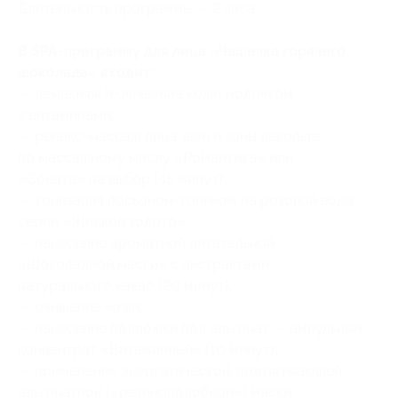
Длительность программы — 2 часа.
В SPA-программу для лица «Чашечка горячего
шоколада» входит:
— демакияж и очищение кожи молочком
с витаминами;
— релакс-массаж лица, шеи и зоны декольте
по массажному маслу «Романтика» или
«Соната» на выбор (45 минут);
— тонизация лосьоном-тоником на розовой воде
серии «Жидкое золото»;
— нанесение ароматной питательной
«Шоколадной маски» с экстрактами
натурального какао (20 минут);
— очищение кожи;
— нанесение подложки под альгинат — ампульный
концентрат «Витаминный» (10 минут);
— применение энергетической, подтягивающей
альгинатной («резиноподобной») маски