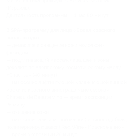
Космецевтика премиум-класса «Кристина»
(Израиль).
Длительность программы — 1 час 50 минут.
В SPA-программу для лица «Бокал красного
вина» входит:
— демакияж и очищение кожи молочком-
флюидом;
— подтягивающий массаж лица, шеи и зоны
декольте по алеппскому косметическому маслу
«Счастье» (40 минут);
— нанесение лифтингующей, увлажняющей винной
маски из красного винограда «вне сезона»
Chateau de Beaute Vino — время экспозиции
25 минут;
— очищение кожи;
— нанесение альгинатной маски (резиноподобная,
полимеризирующаяся) Red Wine «Красное вино»
— время экспозиции 25 минут;