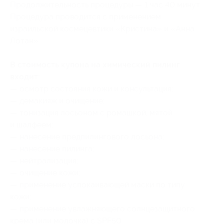
Продолжительность процедуры — 1 час 40 минут.
Процедура проводится с применением
израильской космецевтики «Кристина» и «Анна
Лотан».
В стоимость купона на химический пилинг
входит:
— осмотр состояния кожи и консультация;
— демакияж и очищение;
— тонизация лосьоном с ромашкой, мятой
и шалфеем;
— нанесение предпилингового лосьона;
— нанесение пилинга;
— нейтрализация;
— очищение кожи;
— применение успокаивающей маски по типу
кожи;
— применение увлажняющего солнцезащитного
крема (или молочка) с SPF50.