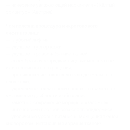
— нанесение увлажняющей маски-геля «Жёлтый
османтус» (Австрия).
Чем полезна процедура микротокового
лифтинга лица:
— глубокий лифтинг;
— улучшает тургор кожи;
— улучшает кровоснабжение тканей;
— своеобразная «зарядка» лицевых мышц за счёт
их интенсивного сокращения;
— проникновение токов вплоть до дермального
слоя кожи;
— укрепление коллагеновых волокон и заметное
уменьшение дряблости и обвисания;
— заметное сокращение морщин и «заломов»;
— интенсивный прогрев всех слоёв эпидермиса;
— увеличение уровня питания и насыщения тканей
кислородом (интенсивная аэрация тканей).