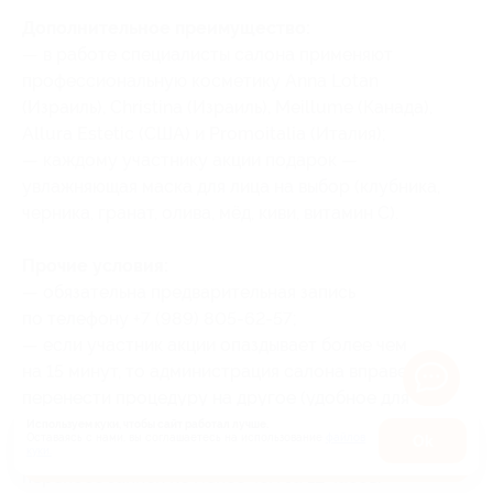
Дополнительное преимущество:
— в работе специалисты салона применяют
профессиональную косметику Anna Lotan
(Израиль), Christina (Израиль), Meillume (Канада),
Allura Estetic (США) и Promoitalia (Италия);
— каждому участнику акции подарок —
увлажняющая маска для лица на выбор (клубника,
черника, гранат, олива, мёд, киви, витамин С).
Прочие условия:
— обязательна предварительная запись
по телефону +7 (989) 805-62-57;
— если участник акции опаздывает более чем
на 15 минут, то администрация салона вправе
перенести процедуру на другое (удобное для
персонала и клиента) время;
Используем куки, чтобы сайт работал лучше.
Оставаясь с нами, вы соглашаетесь на использование
файлов
Оk
— рекомендовано сообщить об отмене или
Купить от 600 руб.
куки.
переносе записи не менее чем за 12 часов.