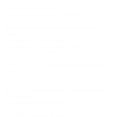
— активизации кровяного русла;
— улучшения тургора кожи;
— укрепления коллагена и эластина.
В стоимость купона на сеанс микротокового
лифтинга лица входит:
— демакияж и очищение кожи;
— нанесение токопроводящего геля;
— микротоковое воздействие аппаратом
(25 мин.);
— нанесение ультра увлажняющей маски «Белый
османтус» (Австрия);
— очищение.
В стоимость купона на сеанс криотерапии кожи
лица входит:
— демакияж и очищение кожи;
— нанесение специальной крио-сыворотки;
— работа аппаратом (20 мин.);