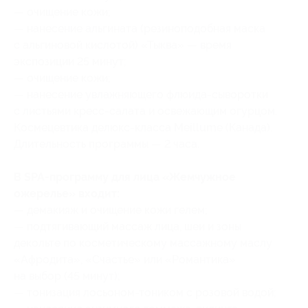
— очищение кожи;
— нанесение альгината (резиноподобная маска
с альгиновой кислотой) «Тыква» — время
экспозиции 25 минут;
— очищение кожи;
— нанесение увлажняющего флюида-сыворотки
с листьями кресс-салата и освежающим огурцом.
Космецевтика делюкс-класса Meillume (Канада).
Длительность программы — 2 часа.
В SPA-программу для лица «Жемчужное
ожерелье» входит:
— демакияж и очищение кожи гелем;
— подтягивающий массаж лица, шеи и зоны
декольте по косметическому массажному маслу
«Афродита», «Счастье» или «Романтика»
на выбор (45 минут);
— тонизация лосьоном-тоником с розовой водой;