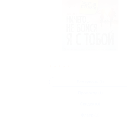
★
★
★
★
★
Все купоны (1)
Промокод (1)
Скидка (0)
Флаер (0)