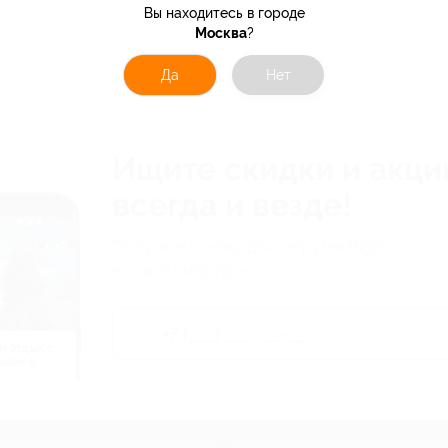
Вы находитесь в городе
Москва
?
Да
Нет
Ищите скидки и акци
всегда и везде!
Получите ссылку для загрузки Biglion
на свой смартфон
й отдых c
нием в
ь