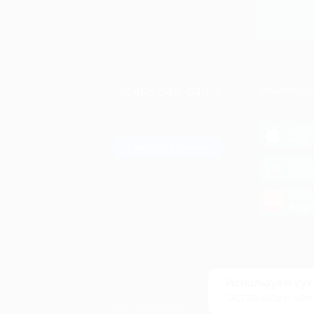
+7 495 649-649-1
МОБИЛЬНО
Для звонка из Москвы
и регионов России
загрузи
App 
Связаться с нами
загрузи
Goog
загрузи
AppG
© 2010-2026 BIGLION
Обработка персональных данных
Используем кук
Пользовательское соглашение
Оставаясь с нам
Публичная оферта