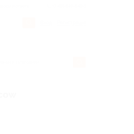
росы и ответы
+7 495 649-649-1
Вход
/
Регистрация
scow