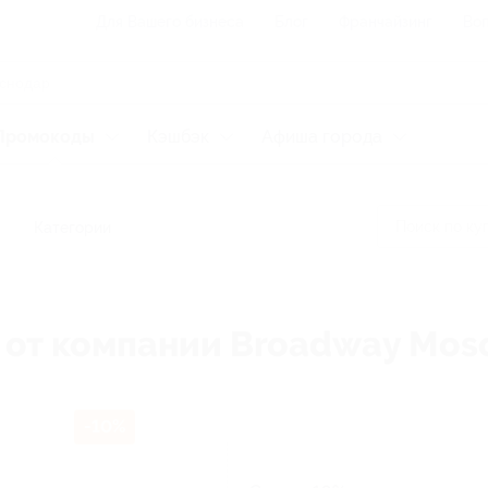
Для Вашего бизнеса
Блог
Франчайзинг
Воп
Промокоды
Кэшбэк
Афиша города
Категории
 от компании Broadway Mo
-10%