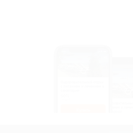
Оздоровительный отдых
c питанием и лечением в
санатории
50%
cкидка
Оздоровительны
питанием и лече
Купить
санатории
50%
cкидка
Купит