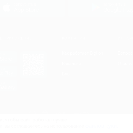
загрузить в
загрузить в
App Store
Google Pla
Е ПРИЛОЖЕНИЕ
КОМПАНИЯ
ИНФОР
Как работает Biglion
Вопрос
ть в
Store
Вакансии
Отзывы
ть в
le Play
Блог
ть в
allery
Гарантия, поддержка
24 часа и возврат средств
и, чтобы сайт работал лучше.
файлов куки.
и, вы соглашаетесь на использование