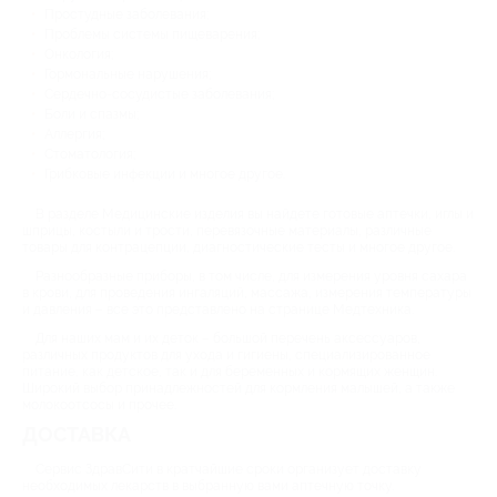
Простудные заболевания;
Проблемы системы пищеварения;
Онкология;
Гормональные нарушения;
Сердечно-сосудистые заболевания;
Боли и спазмы;
Аллергия;
Стоматология;
Грибковые инфекции и многое другое.
В разделе Медицинские изделия вы найдете готовые аптечки, иглы и
шприцы, костыли и трости, перевязочные материалы, различные
товары для контрацепции, диагностические тесты и многое другое.
Разнообразные приборы, в том числе, для измерения уровня сахара
в крови, для проведения ингаляций, массажа, измерения температуры
и давления – все это представлено на странице Медтехника.
Для наших мам и их деток – большой перечень аксессуаров,
различных продуктов для ухода и гигиены, специализированное
питание, как детское, так и для беременных и кормящих женщин.
Широкий выбор принадлежностей для кормления малышей, а также
молокоотсосы и прочее.
ДОСТАВКА
Сервис ЗдравСити в кратчайшие сроки организует доставку
необходимых лекарств в выбранную вами аптечную точку.