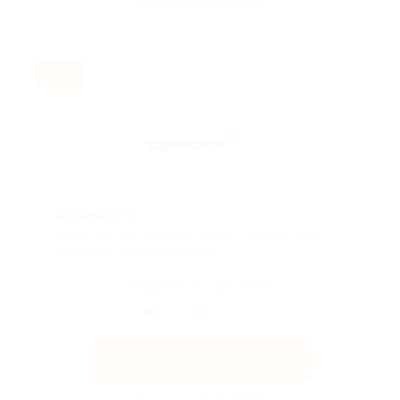
Акция до 31.08.2026
-10%
Скидка 10%!
Скидка 10%, максимальная скидка — 500 руб. Срок
действия: с 01.08.2026 по 31.08...
Поделиться с друзьями
Получить код