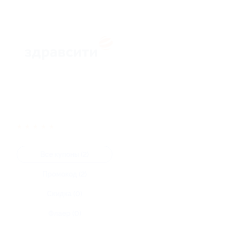
★
★
★
★
★
Все купоны (2)
Промокод (2)
Скидка (0)
Флаер (0)