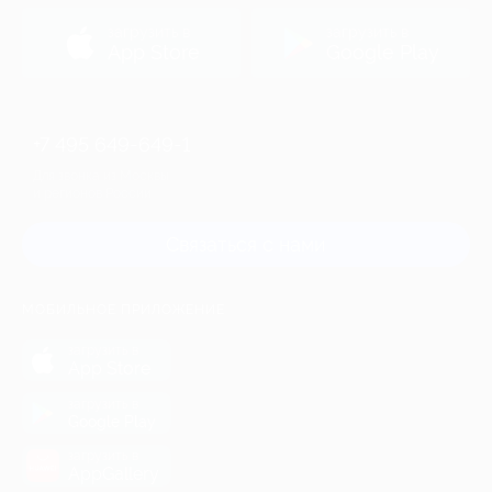
загрузить в
загрузить в
App Store
Google Play
+7 495 649-649-1
Для звонка из Москвы
и регионов России
Связаться с нами
МОБИЛЬНОЕ ПРИЛОЖЕНИЕ
загрузить в
App Store
загрузить в
Google Play
загрузить в
AppGallery