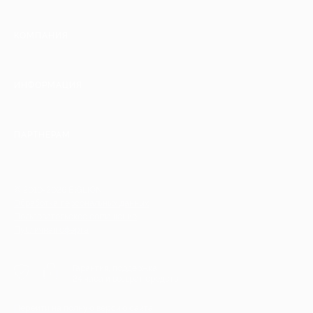
КОМПАНИЯ
ИНФОРМАЦИЯ
ПАРТНЕРАМ
© 2010-2026 BIGLION
Обработка персональных данных
Пользовательское соглашение
Публичная оферта
Гарантия, поддержка
24 часа и возврат средств
Перейти на полную версию сайта