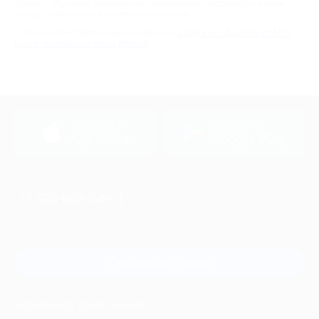
процесс обучения; оказывать мотивационную поддержку на всем
процессе обучения и после его окончания.
Также посмотрите наши интересные:
скидки на обучение от МТИ
и
школа английского языка Melene
загрузить в
загрузить в
App Store
Google Play
+7 495 649-649-1
Для звонка из Москвы
и регионов России
Связаться с нами
МОБИЛЬНОЕ ПРИЛОЖЕНИЕ