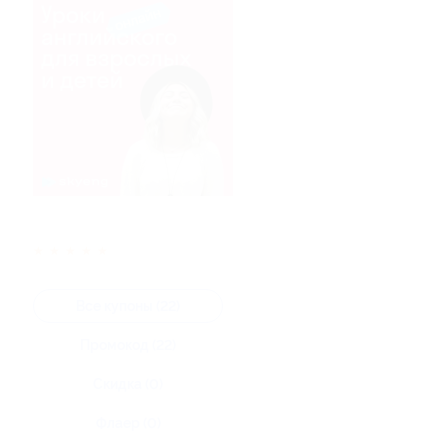
★
★
★
★
★
Все купоны (22)
Промокод (22)
Скидка (0)
Флаер (0)