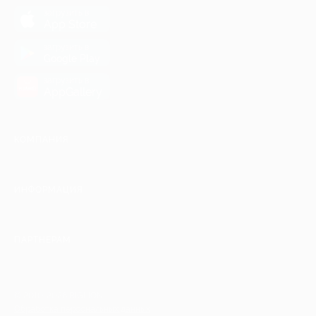
загрузить в
App Store
загрузить в
Google Play
загрузить в
AppGallery
КОМПАНИЯ
ИНФОРМАЦИЯ
ПАРТНЕРАМ
© 2010-2026 BIGLION
Обработка персональных данных