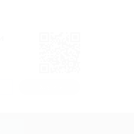
и
Получить
y