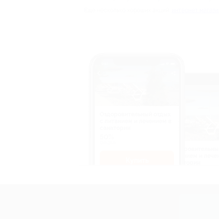
Еще несколько хороших акций:
интернет магази
Оздоровительный отдых
c питанием и лечением в
санатории
50%
cкидка
Оздоровительны
питанием и лече
Купить
санатории
50%
cкидка
Купит