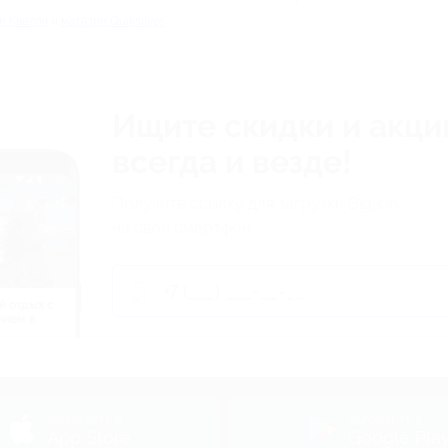
н Квелли
и
магазин Quiksilver
Ищите скидки и акци
всегда и везде!
Получите ссылку для загрузки Biglion
на свой смартфон
й отдых c
нием в
ь
загрузить в
загрузить в
App Store
Google Pla