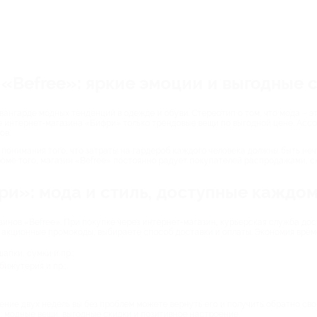
«Befree»: яркие эмоции и выгодные 
вангарде модных тенденций в одежде и обуви. Стереотип о том, что мода – э
оге интернет-магазина «Бифри» только трендовые вещи по выгодной цене. Ас
ов.
 понимания того, что затраты на гардероб каждого человека должны быть не
роме того, магазин «Befree» постоянно радует покупателей распродажами, 
ри»: мода и стиль, доступные каждо
инов «Befree». При покупке через интернет-магазин, курьерская служба дос
 акционные промокоды, выбираете способ доставки и оплаты. Экономия врем
апки, сумки и пр.;
бижутерия и пр.;
чение двух недель вы без проблем можете вернуть его и получить обратно свои
ы: модные вещи, выгодные скидки и позитивное настроение.