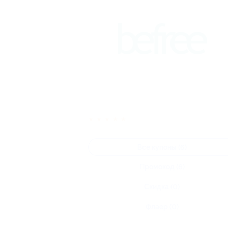
★
★
★
★
★
Все купоны (6)
Промокод (6)
Скидка (0)
Флаер (0)