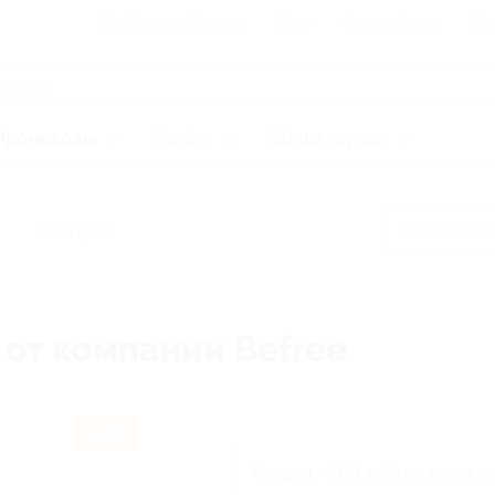
Для Вашего бизнеса
Блог
Франчайзинг
Воп
Промокоды
Кэшбэк
Афиша города
Категории
 от компании Befree
Скидка −500 руб. на заказ о