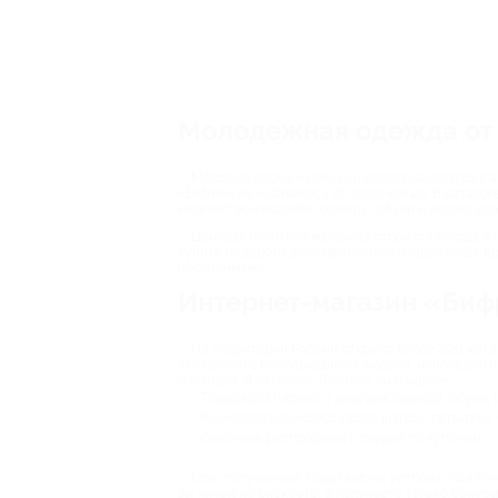
Молодежная одежда от 
Молодые парни и девушки всегда находятся в а
«Befree» вы избавитесь от этого клише. В катал
количеством моделей одежды, обуви и аксессуар
Ценовая политика магазина строится исходя из
купите недорого действительно стоящие вещи. К
программами.
Интернет-магазин «Биф
На территории России открыто более 200 магаз
заказываете понравившиеся модели, используете
очевидна. В каталоге «Befree» вы найдете:
Товары для парней и девушек: одежда, обувь, ш
Разнообразие аксессуаров: шарфы, перчатки, 
Сезонные распродажи и скидки по купонам.
Если полученный товар вас не устроил, то в те
вы ничем не рискуете, а получаете только бонус