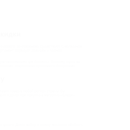
скидки
то дорого, по-прежнему существует. С магазином
сортимент порадует девушек и парней
чувствительными для бюджета. Поэтому здесь вы
скидками, акционными купонами и бонусными
му
тавит товар в любой регион страны. Вы
ени и денег при покупке в магазине «Бифри»
 деньги. Делая выбор в пользу магазина «Befree»,