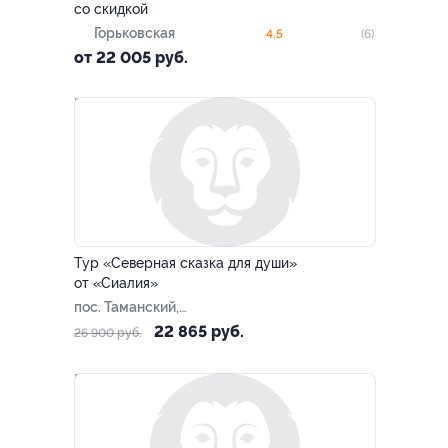
со скидкой
Горьковская
4.5
(6)
от 22 005 руб.
–15%
Тур «Северная сказка для души»
от «Сиалия»
пос. Таманский,
Новороссийский пер, д. 7
22 865 руб.
26 900 руб.