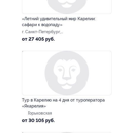
–10%
«Летний удивительный мир Карелии:
сафари к водопаду»
г. Санкт-Петербург,
Большая Посадская ул, д. 16
от 27 405 руб.
–10%
Тур в Карелию на 4 дня от туроператора
«Якарелия»
Горьковская
от 30 105 руб.