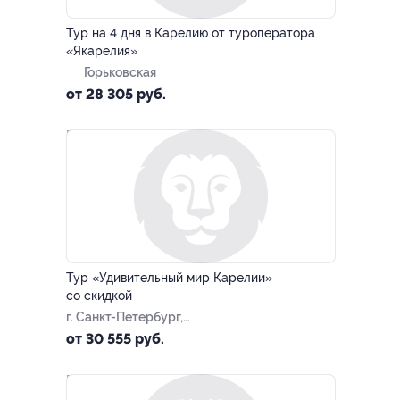
–10%
Тур на 4 дня в Карелию от туроператора
«Якарелия»
Горьковская
от 28 305 руб.
–10%
Тур «Удивительный мир Карелии»
со скидкой
г. Санкт-Петербург,
Большая Посадская ул, д. 16
от 30 555 руб.