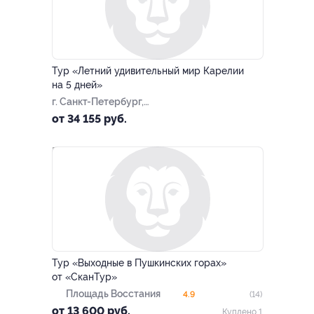
–10%
Тур «Летний удивительный мир Карелии
на 5 дней»
г. Санкт-Петербург,
Большая Посадская ул, д. 16
от 34 155 руб.
–20%
Тур «Выходные в Пушкинских горах»
от «СканТур»
Площадь Восстания
4.9
(14)
от 13 600 руб.
Куплено 1