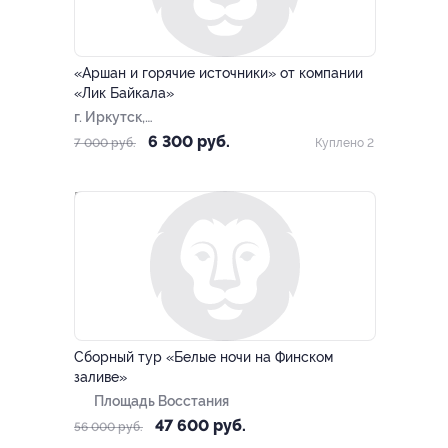
–10%
ЗАПИСАТЬСЯ ОНЛАЙН
«Аршан и горячие источники» от компании
«Лик Байкала»
г. Иркутск,
Дальневосточная ул, д.
6 300 руб.
7 000 руб.
Куплено 2
164/5
–15%
Сборный тур «Белые ночи на Финском
заливе»
Площадь Восстания
47 600 руб.
56 000 руб.