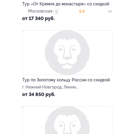
Тур «От Кремля до монастыря» со скидкой
Московская
5.0
(4)
+1
от 17 340 руб.
–15%
Тур по Золотому кольцу России со скидкой
г. Нижний Новгород, Ленина
пл
от 34 850 руб.