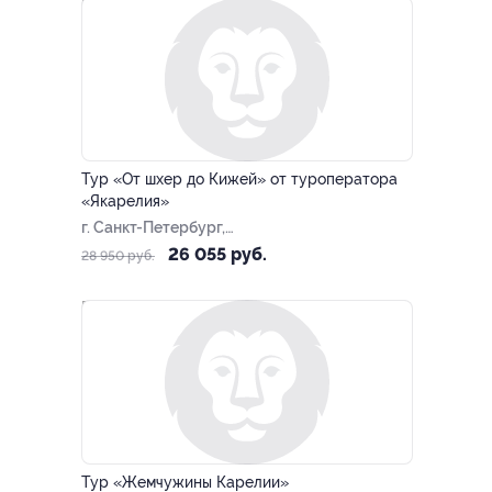
–10%
Тур «От шхер до Кижей» от туроператора
«Якарелия»
г. Санкт-Петербург,
Большая Посадская ул, д. 16
26 055 руб.
28 950 руб.
–10%
Тур «Жемчужины Карелии»