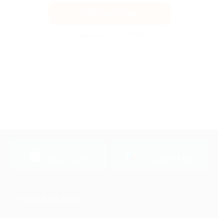
Получить код
Акция до 31.08.2026
загрузить в
загрузить в
App Store
Google Play
+7 495 649-649-1
Для звонка из Москвы