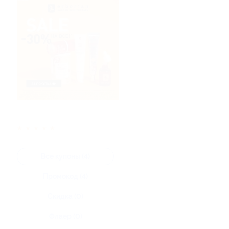
★
★
★
★
★
Все купоны (4)
Промокод (4)
Скидка (0)
Флаер (0)