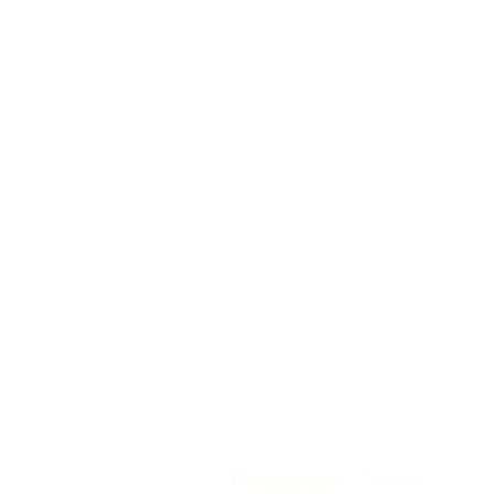
По полезности
По дате