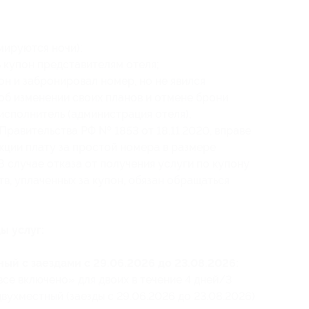
мируются ночи);
 купон представителям отеля;
он и забронировал номер, но не явился
 об изменении своих планов и отмене брони
о исполнитель (администрация отеля),
Правительства РФ № 1853 от 18.11.2020, вправе
кции плату за простой номера в размере
 случае отказа от получения услуги по купону
в, уплаченных за купон, обязан обращаться
ы услуг:
ый с заездами с 29.06.2026 до 23.08.2026:
се включено» для двоих в течение 4 дней/3
вухместный (заезды с 29.06.2026 до 23.08.2026)