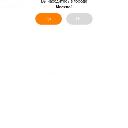
Вы находитесь в городе
 же день) подтвердить бронирование номера,
Москва
?
елефону номер купона
и код бронирования
,
Да
Нет
обратной связи.
04412
.
а сайт партнера
Юридическая информация о партнёре
00