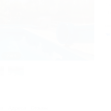
5
В
Поде
3 из 5
ии
Адреса
Отзывы