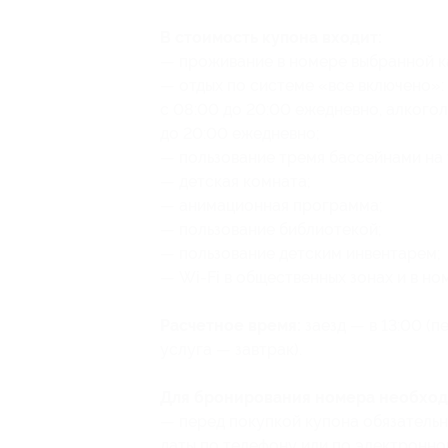
В стоимость купона входит:
— проживание в номере выбранной к
— отдых по системе «все включено»:
с 08:00 до 20:00 ежедневно, алкогол
до 20:00 ежедневно;
— пользование тремя бассейнами на 
— детская комната;
— анимационная программа;
— пользование библиотекой;
— пользование детским инвентарем;
— Wi-Fi в общественных зонах и в но
Расчетное время:
заезд — в 13:00 (п
услуга — завтрак).
Для бронирования номера необход
— перед покупкой купона обязатель
даты по телефону или по электронно