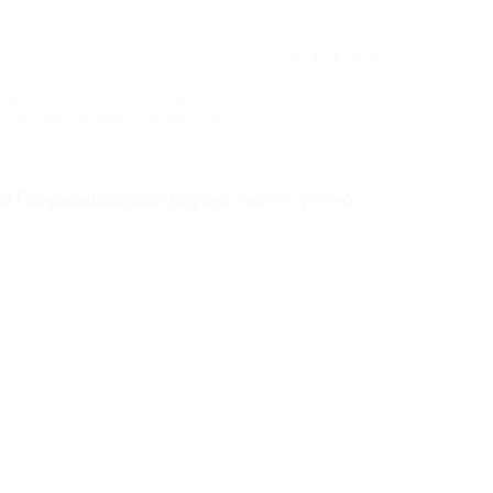
★
★
★
★
★
но» для двоих в течение 4 дней/3 ночей
местный (заезды с 11.05.2026 по
» (12 600 руб. вместо 18 000 руб.)
! Понравилось всё! Вкусно, чисто , уютно,
тзыв полезен для вас?