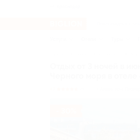
Краснодар
Услуги
Отели
Туры
Главная
Отели
Юг России
Анап
Отдых от 3 ночей в ию
Черного моря в отел
г. Анапа, пр-т Пионе
4.7
(4)
- 30%