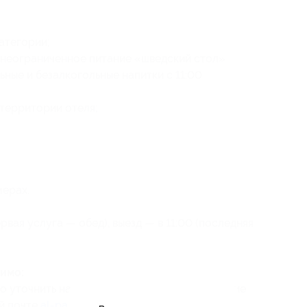
атегории;
 неограниченное питание «шведский стол»
ьные и безалкогольные напитки с 11:00
территории отеля;
мерах.
ервая услуга — обед), выезд — в 11:00 (последняя
имо:
но уточнить наличие номеров на интересующие
й почте
al-parus2015@yandex.ru
;