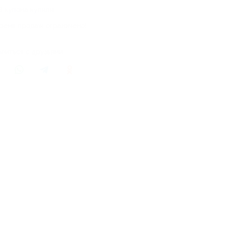
3 купона купили
ремя продаж ограничено!
литься с друзьями