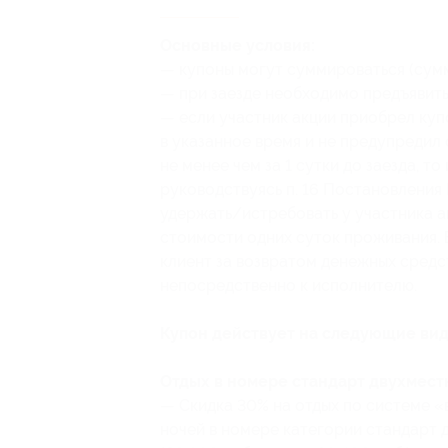
Основные условия:
— купоны могут суммироваться (сум
— при заезде необходимо предъявить
— если участник акции приобрел куп
в указанное время и не предупредил
не менее чем за 1 сутки до заезда, т
руководствуясь п. 16 Постановления 
удержать/истребовать у участника а
стоимости одних суток проживания. В
клиент за возвратом денежных средст
непосредственно к исполнителю.
Купон действует на следующие вид
Отдых в номере стандарт двухместн
— Скидка 30% на отдых по системе «в
ночей в номере категории стандарт д