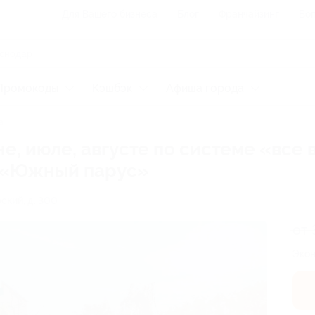
Для Вашего бизнеса
Блог
Франчайзинг
Воп
Промокоды
Кэшбэк
Афиша города
а
не, июле, августе по системе «все
е «Южный парус»
рский, д. 300
от 
Экон