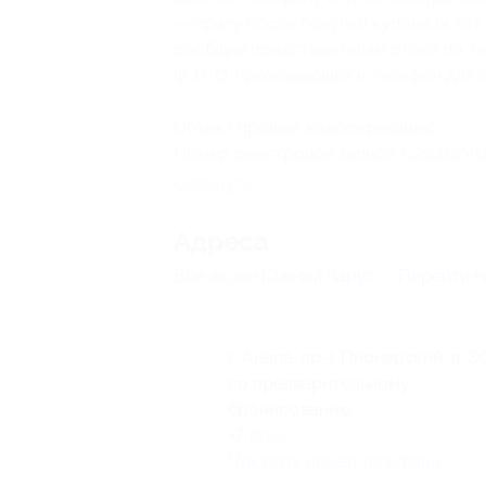
— сразу после покупки купона (в тот
сообщив представителям отеля по т
Ф. И. О. проживающих и телефон для 
Объект прошел классификацию.
Номер реестровой записи:
С2320240
Свернуть
Адресa
Все акции
Южный парус
Перейти н
г. Анапа, пр-т Пионерский, д. 3
по предварительному
бронированию
+7 (861) 333-38-38
Показать номер телефона