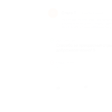
Ольга Т.
О
2 месяца назад
про Отдых по системе «все включе
в номере категории стандарт двух
29.05.2026) в отеле «Южный парус
Достоинства
Спасибо за прекрасный отдых
доброжелательно! 5
Недостатки
-
Был ли о