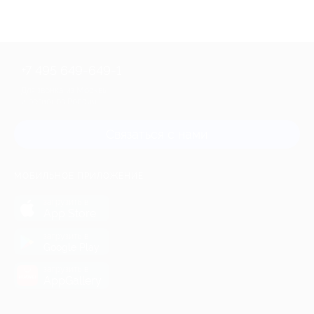
+7 495 649-649-1
Для звонка из Москвы
и регионов России
Связаться с нами
МОБИЛЬНОЕ ПРИЛОЖЕНИЕ
загрузить в
App Store
загрузить в
Google Play
загрузить в
AppGallery