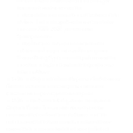
погружающие посетителей в настоящую
вселенную медиа-искусства;
— прокатиться на коньках в шатровом катке
«Абрау Лайт» (подробности о его заливке
на сезон 2025-2026 уточнять при
бронировании);
‌— пройтись не только по центральной
набережной озера, но и дойти до храма
Ксении Петербургской, который находится
на холме, откуда открываются прекрасные
виды на Абрау;
— 14:30 — сбор у автобуса. Переезд в Кабардинку.
По пути остановка на смотровых локациях
с видами на море и курортные города;
— 15:30 — прибытие в Кабардинку, посещение
Старого Парка. ‌В ходе экскурсии туристы
познакомятся с объектами поближе, а затем
могут самостоятельно изучить каждый уголок.
‌Кроме того, в зимнее время в парке работает