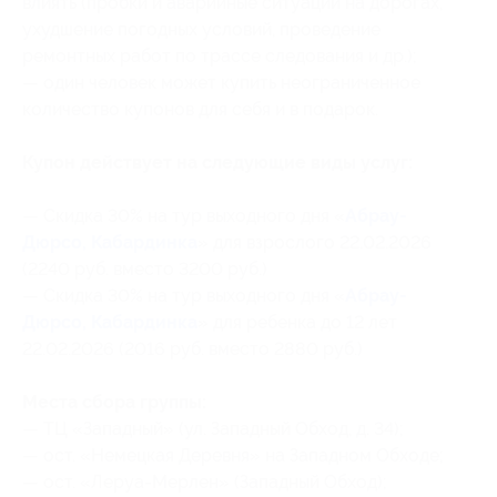
влиять (пробки и аварийные ситуации на дорогах,
ухудшение погодных условий, проведение
ремонтных работ по трассе следования и др.);
— один человек может купить неограниченное
количество купонов для себя и в подарок.
Купон действует на следующие виды услуг:
— Скидка 30% на тур выходного дня «
Абрау-
Дюрсо, Кабардинка
» для взрослого 22.02.2026
(2240 руб. вместо 3200 руб.)
— Скидка 30% на тур выходного дня «
Абрау-
Дюрсо, Кабардинка
» для ребенка до 12 лет
22.02.2026 (2016 руб. вместо 2880 руб.)
Места сбора группы:
—‌ ТЦ «Западный» (ул. Западный Обход, д. 34);
—‌ ост. «Немецкая Деревня» на Западном Обходе;
—‌ ост. «Леруа-Мерлен» (Западный Обход);