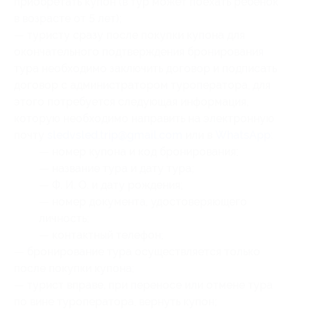
приобретать купон (в тур может поехать ребенок
в возрасте от 5 лет);
— туристу сразу после покупки купона для
окончательного подтверждения бронирования
тура необходимо заключить договор и подписать
договор с администратором туроператора, для
этого потребуется следующая информация,
которую необходимо направить на электронную
почту
sledvsled.trip@gmail.com
или в
WhatsApp
:
— номер купона
и код бронирования
;
— название тура и дату тура;
— Ф. И. О. и дату рождения;
— номер документа, удостоверяющего
личность;
— контактный телефон;
— бронирование тура осуществляется только
после покупки купона;
— турист вправе, при переносе или отмене тура
по вине туроператора, вернуть купон;