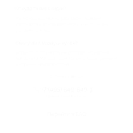
Откуда такие скидки?
Мы непосредственно работаем с каждым
партнером и договариваемся с ним о лучших
условиях для вас
Смогу ли я вернуть купон?
Если что-то случится, мы обязательно вернем
вам деньги. Мы работаем только с проверенными
и надежными партнерами
Остались вопросы?
+7 (495) 649-649-1
Горячая линия Биглиона
Перейти в FAQ