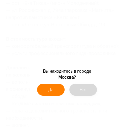
—‌ ост. «9-я Тихая» (мкр-н Молодежный);
—‌ ул. Российская, д. 794а (парковка «Магнита»,
напротив памятника «Катюше»);
—‌ ост. «Лента» (ул. Восточный Обход, д. 19).
В стоимость тура входит:
— комфортабельный транспорт (туда и обратно);
— услуги профессионального гида-проводника.
Дополнительные услуги оплачиваются
Вы находитесь в городе
по желанию:
Москва
?
— дополнительные услуги, не входящие
в основную программу тура;
Да
Нет
— обеды;
— входные билеты на платных площадках;
— оплата дополнительного транспорта при
необходимости;
— шопинг.