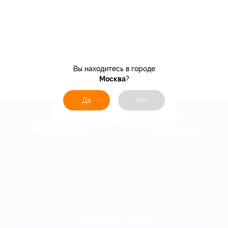
Вы находитесь в городе
Москва
?
Да
Нет
загрузить в
загрузить в
App Store
Google Play
+7 495 649-649-1
Для звонка из Москвы
и регионов России
Связаться с нами