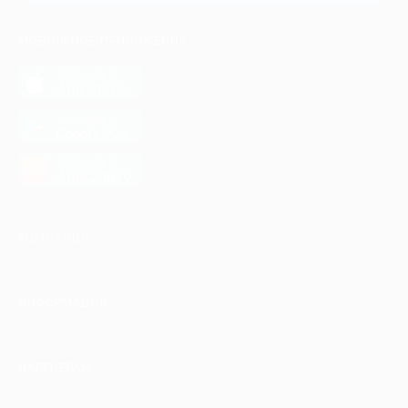
МОБИЛЬНОЕ ПРИЛОЖЕНИЕ
загрузить в
App Store
загрузить в
Google Play
загрузить в
AppGallery
КОМПАНИЯ
ИНФОРМАЦИЯ
ПАРТНЕРАМ